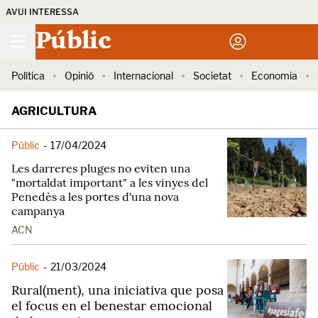
AVUI INTERESSA
Públic
Política
Opinió
Internacional
Societat
Economia
AGRICULTURA
Públic
-
17/04/2024
Les darreres pluges no eviten una
"mortaldat important" a les vinyes del
Penedès a les portes d'una nova
campanya
ACN
Públic
-
21/03/2024
Rural(ment), una iniciativa que posa
el focus en el benestar emocional