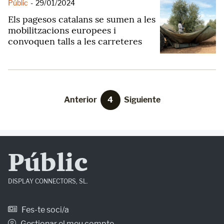
Públic
-
29/01/2024
Els pagesos catalans se sumen a les
mobilitzacions europees i
convoquen talls a les carreteres
Anterior
4
Siguiente
Públic
DISPLAY CONNECTORS, SL.
Fes-te soci/a
Gestionar el meu compte