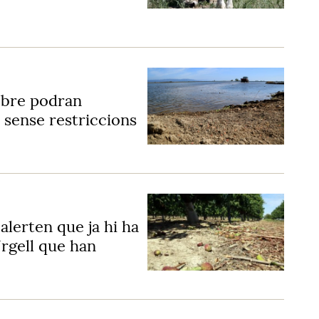
'Ebre podran
s sense restriccions
 alerten que ja hi ha
Urgell que han