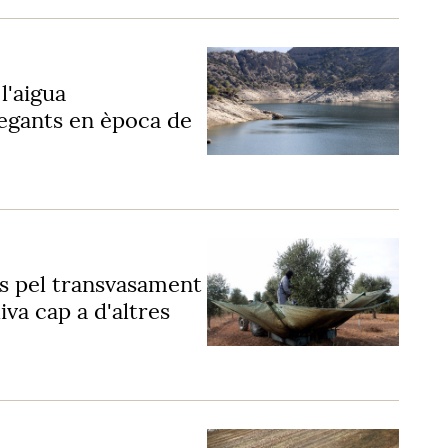
l'aigua
regants en època de
rs pel transvasament
iva cap a d'altres