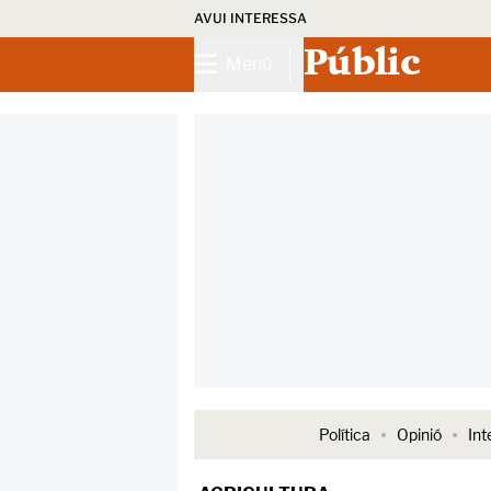
AVUI INTERESSA
Públic
Menú
Política
Opinió
Int