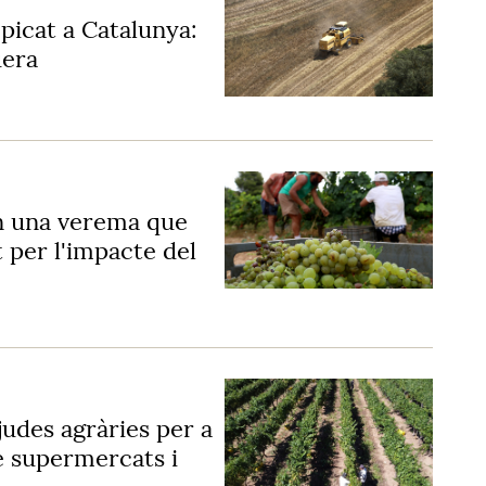
 picat a Catalunya:
uera
n una verema que
 per l'impacte del
judes agràries per a
e supermercats i