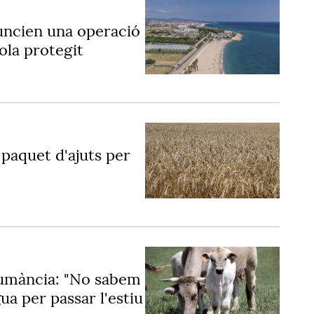
ncien una operació
ola protegit
paquet d'ajuts per
humància: "No sabem
gua per passar l'estiu