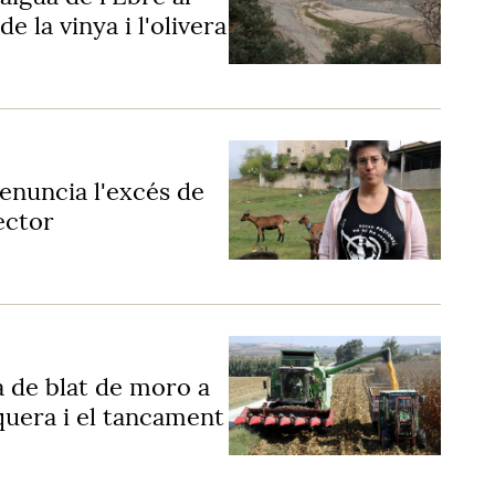
e la vinya i l'olivera
enuncia l'excés de
ector
a de blat de moro a
quera i el tancament