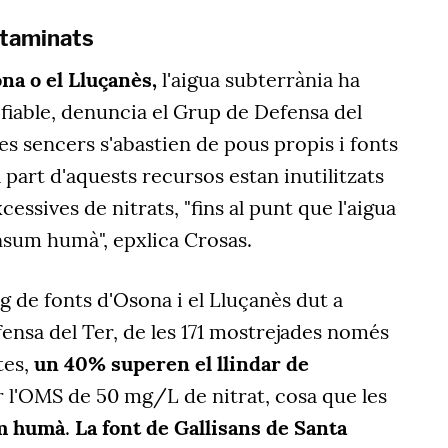
ntaminats
na o el Lluçanès,
l'aigua subterrània ha
 fiable, denuncia el Grup de Defensa del
es sencers s'abastien de pous propis i fonts
 part d'aquests recursos estan inutilitzats
ssives de nitrats, "fins al punt que l'aigua
onsum humà", epxlica Crosas.
g de fonts d'Osona i el Lluçanès dut a
ensa del Ter, de les 171 mostrejades només
tes,
un 40%
superen el llindar de
r l'OMS de 50 mg/L de nitrat, cosa que les
um humà
.
L
a font de Gallisans de Santa