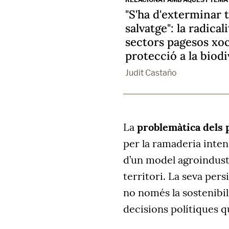
"S'ha d'exterminar t
salvatge": la radical
sectors pagesos xo
protecció a la biodi
Judit Castaño
La
problemàtica dels 
per la ramaderia inte
d’un model agroindustr
territori. La seva pers
no només la sostenibil
decisions polítiques qu