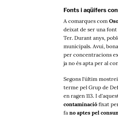
Fonts i aqüífers co
A comarques com
Oso
deixat de ser una font
Ter. Durant anys, pobl
municipals. Avui, bona
per concentracions exce
ja no és apta per al c
Segons l'últim mostrei
terme pel Grup de Def
en ragen 113. I d'aques
contaminació
fixat pe
fa
no aptes pel cons