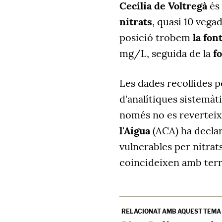
Cecília de Voltregà
és
nitrats
, quasi 10 vegad
posició trobem
la fon
mg/L, seguida de la
f
Les dades recollides pe
d'analítiques sistemà
només no es reverteix,
l'Aigua
(ACA) ha declar
vulnerables per nitrats
coincideixen amb terri
RELACIONAT AMB AQUEST TEMA