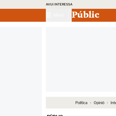
AVUI INTERESSA
Públic
Menú
Política
Opinió
Int