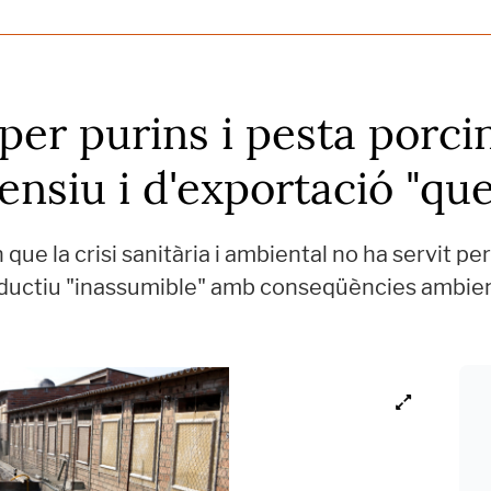
er purins i pesta porci
ensiu i d'exportació "que
que la crisi sanitària i ambiental no ha servit pe
roductiu "inassumible" amb conseqüències ambie