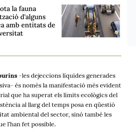
ota la fauna
ització d'alguns
ca amb entitats de
versitat
purins
-les dejeccions líquides generades
nsiva- és només la manifestació més evident
ial que ha superat els límits ecològics del
istència al llarg del temps posa en qüestió
itat ambiental del sector, sinó també les
e l'han fet possible.