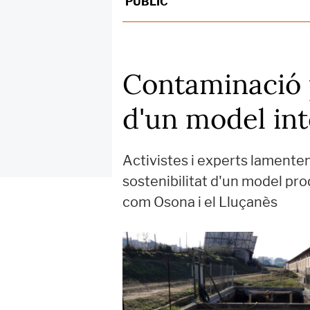
PÚBLIC
Contaminació p
d'un model int
Activistes i experts lamenten 
sostenibilitat d'un model p
com Osona i el Lluçanès