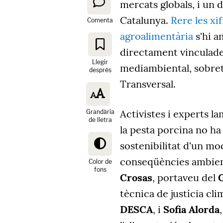
mercats globals, i un
Catalunya.
Rere les xi
Comenta
agroalimentària
s'hi a
directament vinculade
Llegir
mediambiental, sobreto
després
Transversal.
Activistes i experts la
Grandària
de lletra
la pesta porcina no ha
sostenibilitat d'un m
conseqüències ambien
Color de
fons
Crosas
, portaveu del
tècnica de justícia cli
DESCA
, i
Sofia Alorda