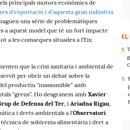
 dels principals motors econòmics de
fres d'exportació i d'aquesta gran indústria
maguen una sèrie de problemàtiques
s a aquest model que té un fort impacte
EL
t a les comarques situades a l'Eix
1.
T
g
C
menten que la crisi sanitaria i ambiental de
 servit per obrir un debat sobre la
2.
odel productiu "inassumible" amb
tals "greus". Ho desgranem amb
Xavier
Grup de Defensa del Ter
, i
Ariadna Rigau
,
màtica i drets ambientals a l'
Observatori
, tècnica de sobirenia alimentària i dret a