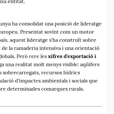
ixa entitat.
unya ha consolidat una posició de lideratge
 europeu. Presentat sovint com un motor
aís, aquest lideratge s'ha construït sobre
de la ramaderia intensiva i una orientació
lobals. Però rere les
xifres d'exportació i
ga una realitat molt menys visible: aqüífers
s sobrecarregats, recursos hídrics
lació d'impactes ambientals i socials que
bre determinades comarques rurals.