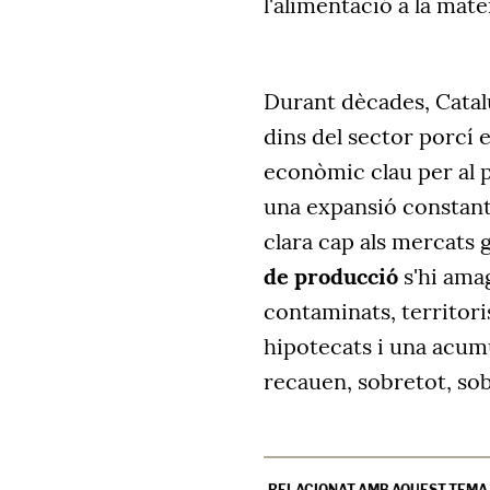
l'alimentació a la mate
Durant dècades, Catal
dins del sector porcí
econòmic clau per al p
una expansió constant 
clara cap als mercats g
de producció
s'hi ama
contaminats, territori
hipotecats i una acumu
recauen, sobretot, so
RELACIONAT AMB AQUEST TEMA