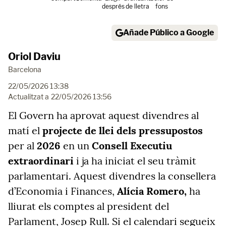
després
de lletra
fons
Añade Público a Google
Oriol Daviu
Barcelona
22/05/2026 13:38
Actualitzat a
22/05/2026 13:56
El Govern ha aprovat aquest divendres al
matí el
projecte de llei dels pressupostos
per al
2026
en un
Consell Executiu
extraordinari
i ja ha iniciat el seu tràmit
parlamentari. Aquest divendres la consellera
d’Economia i Finances,
Alícia Romero,
ha
lliurat els comptes al president del
Parlament, Josep Rull.
Si el calendari segueix