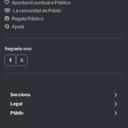
Aportació puntual a Público
La comunitat de Públic
Regala Público
Ajuda
Segueix-nos
Seccions
Política
Legal
Opinió
Avís legal
Públic
Internacional
Política de cookies
Qui som
Societat
Política de privadesa