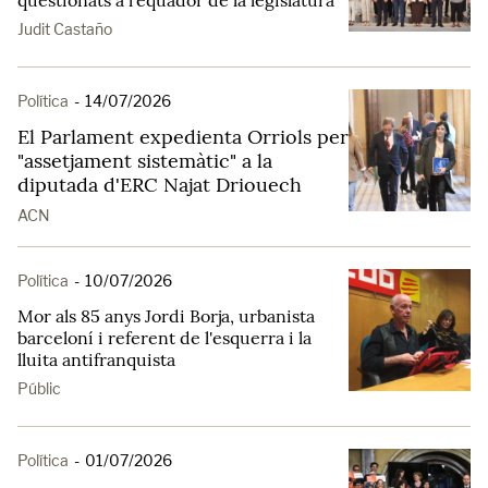
qüestionats a l'equador de la legislatura
Judit Castaño
Política
-
14/07/2026
El Parlament expedienta Orriols per
"assetjament sistemàtic" a la
diputada d'ERC Najat Driouech
ACN
Política
-
10/07/2026
Mor als 85 anys Jordi Borja, urbanista
barceloní i referent de l'esquerra i la
lluita antifranquista
Públic
Política
-
01/07/2026