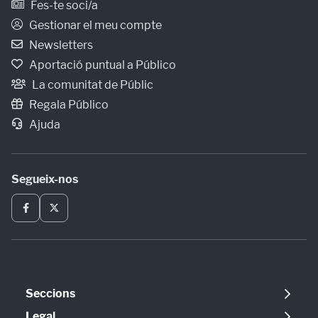
Fes-te soci/a
Gestionar el meu compte
Newsletters
Aportació puntual a Público
La comunitat de Públic
Regala Público
Ajuda
Segueix-nos
Seccions
Política
Legal