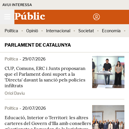
AVUI INTERESSA
Públic
Política
Opinió
Internacional
Societat
Economia
PARLAMENT DE CATALUNYA
Política
-
29/07/2026
CUP, Comuns, ERC i Junts proposaran
que el Parlament doni suport a la
'Directa' davant la sanció pels policies
infiltrats
Oriol Daviu
Política
-
20/07/2026
Educació, Interior o Territori: les altres
carteres del Govern d'Illa amb consellers