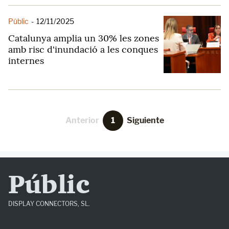
Públic
-
12/11/2025
Catalunya amplia un 30% les zones
amb risc d'inundació a les conques
internes
Anterior
1
Siguiente
Públic
DISPLAY CONNECTORS, SL.