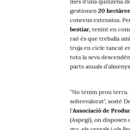
més d'una quinzena de 
gestionen
20 hectàree
conreus extensius. Pe
bestiar,
tenint en com
raó és que treballa a
truja en cicle tancat 
tota la seva descendèn
parts anuals d'almenys
"No tenim prou terra.
sobrevalorat", sosté De
l'
Associació de Produc
(Aspegi), on disposen
gra, els cereals i els l