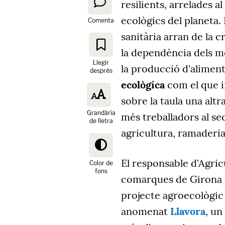
resilients, arrelades a
ecològics del planeta.
Comenta
sanitària arran de la cr
la dependència dels me
Llegir
la producció d'aliment
després
ecològica
com el que 
sobre la taula una alt
Grandària
més treballadors al se
de lletra
agricultura, ramaderia 
El responsable d'Agric
Color de
fons
comarques de Girona 
projecte agroecològic 
anomenat
Llavora
, u