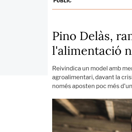
PÚBLIC
Pino Delàs, ra
l'alimentació n
Reivindica un model amb meny
agroalimentari, davant la cri
només aposten poc més d'un