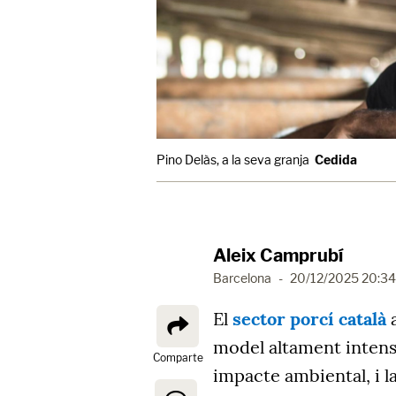
Pino Delàs, a la seva granja
Cedida
Aleix Camprubí
Barcelona
-
20/12/2025 20:34
El
sector porcí català
a
model altament intensi
Comparte
impacte ambiental, i l