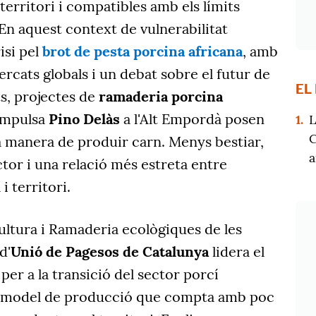
l territori i compatibles amb els límits
 En aquest context de vulnerabilitat
isi pel
brot de pesta porcina africana
, amb
rcats globals i un debat sobre el futur de
EL
s, projectes de
ramaderia porcina
impulsa
Pino Delàs
a l'Alt Empordà posen
1.
L
C
ra manera de produir carn. Menys bestiar,
a
ctor i una relació més estreta entre
i territori.
ultura i Ramaderia ecològiques de les
d'
Unió de Pagesos de Catalunya
lidera el
per a la transició del sector porcí
n model de producció que compta amb poc