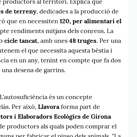
productors al territori. Explica que
s de terreny
, dedicades a la producció de
rò que en necessiten
120, per alimentari el
pte rendiments mitjans dels conreus. La
mb
cicle tancat
, amb unes
48 truges
. Per una
entenem el que necessita aquesta bèstia i
cia en un any, tenint en compte que fa dos
 una desena de garrins.
 L'autosuficiència és un concepte
làs. Per això,
Llavora
forma part de
tors i Elaboradors Ecològics de Girona
 de productors als quals poden comprar el
legums per fabricar el pinso dels animals. "La