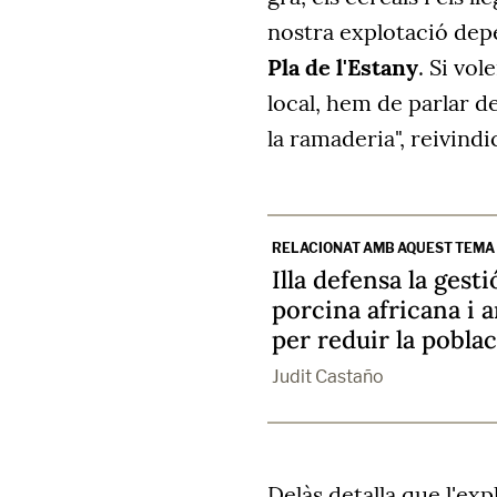
nostra explotació depèn
Pla de l'Estany
. Si vo
local, hem de parlar de
la ramaderia", reivindi
RELACIONAT AMB AQUEST TEMA
Illa defensa la gesti
porcina africana i
per reduir la poblac
Judit Castaño
Delàs detalla que l'ex