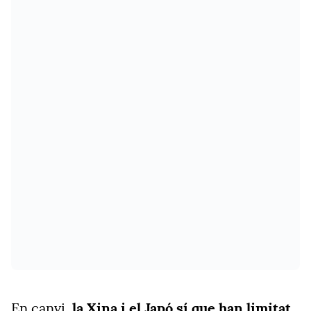
En canvi,
la Xina i el Japó sí que han limitat