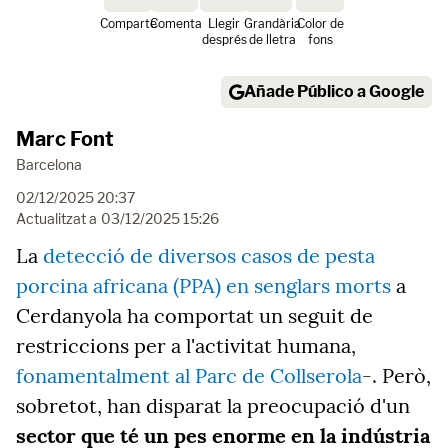
Comparte
Comenta
Llegir
Grandària
Color de
després
de lletra
fons
Añade Público a Google
Marc Font
Barcelona
02/12/2025 20:37
Actualitzat a
03/12/2025 15:26
La
detecció de diversos casos de pesta
porcina africana (PPA) en senglars morts
a
Cerdanyola ha comportat un seguit de
restriccions per a l'activitat humana,
fonamentalment al Parc de Collserola
-. Però,
sobretot, han disparat la preocupació d'un
sector que té un pes enorme en la indústria