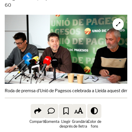
60
Roda de premsa d'Unió de Pagesos celebrada a Lleida aquest dimarts
Comparte
Comenta
Llegir
Grandària
Color de
després
de lletra
fons