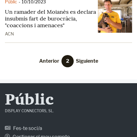
Públic
-
10/10/2023
Un ramader del Moianès es declara
insubmís fart de burocràcia,
"coaccions i amenaces"
ACN
Anterior
2
Siguiente
Públic
DISPLAY CONNECTORS, SL.
Fes-te soci/a
Gestionar el meu compte