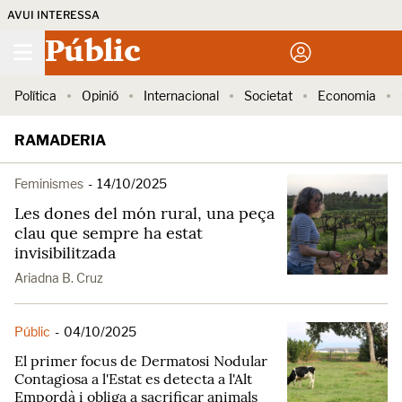
AVUI INTERESSA
Públic
Política
Opinió
Internacional
Societat
Economia
RAMADERIA
Feminismes
-
14/10/2025
Les dones del món rural, una peça
clau que sempre ha estat
invisibilitzada
Ariadna B. Cruz
Públic
-
04/10/2025
El primer focus de Dermatosi Nodular
Contagiosa a l'Estat es detecta a l'Alt
Empordà i obliga a sacrificar animals