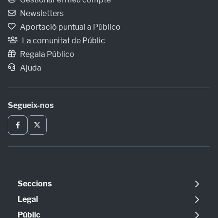
Newsletters
Aportació puntual a Público
La comunitat de Públic
Regala Público
Ajuda
Segueix-nos
Seccions
Política
Legal
Opinió
Avís legal
Públic