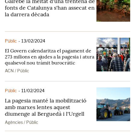
Gairebé la meitat d'una trentena de
fonts de Catalunya s'han assecat en
la darrera dècada
Públic
-
13/02/2024
El Govern calendaritza el pagament de
273 milions en ajudes a la pagesia i atura
qualsevol nou tràmit burocràtic
ACN / Públic
Públic
-
11/02/2024
La pagesia manté la mobilització
amb marxes lentes aquest
diumenge al Berguedà i l'Urgell
Agències / Públic