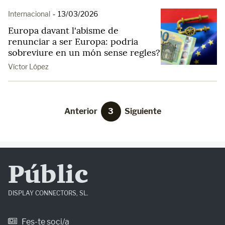
Internacional
-
13/03/2026
Europa davant l'abisme de
renunciar a ser Europa: podria
sobreviure en un món sense regles?
Víctor López
Anterior
3
Siguiente
Públic
DISPLAY CONNECTORS, SL.
Fes-te soci/a