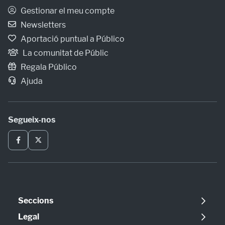
Gestionar el meu compte
Newsletters
Aportació puntual a Público
La comunitat de Públic
Regala Público
Ajuda
Segueix-nos
Seccions
Política
Legal