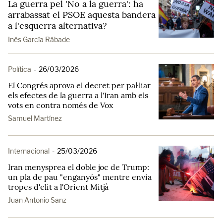
La guerra pel 'No a la guerra': ha
arrabassat el PSOE aquesta bandera
a l'esquerra alternativa?
Inés García Rábade
Política
-
26/03/2026
El Congrés aprova el decret per pal·liar
els efectes de la guerra a l'Iran amb els
vots en contra només de Vox
Samuel Martínez
Internacional
-
25/03/2026
Iran menysprea el doble joc de Trump:
un pla de pau "enganyós" mentre envia
tropes d'elit a l'Orient Mitjà
Juan Antonio Sanz