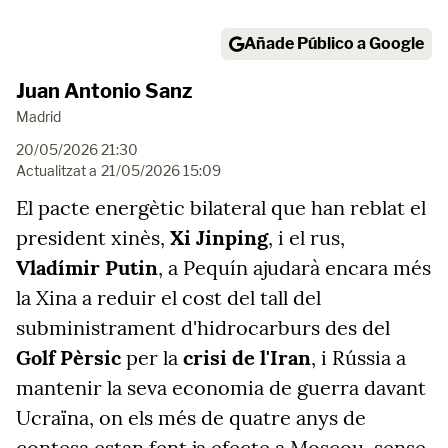
Añade Público a Google
Juan Antonio Sanz
Madrid
20/05/2026 21:30
Actualitzat a
21/05/2026 15:09
El pacte energètic bilateral que han reblat el
president xinès,
Xi Jinping
, i el rus,
Vladímir Putin
, a Pequín ajudarà encara més
la Xina a reduir el cost del tall del
subministrament d'hidrocarburs des del
Golf Pèrsic
per la
crisi de l'Iran
, i Rússia a
mantenir la seva economia de guerra davant
Ucraïna, on els més de quatre anys de
contesa estan fent ja efecte a Moscou, sense