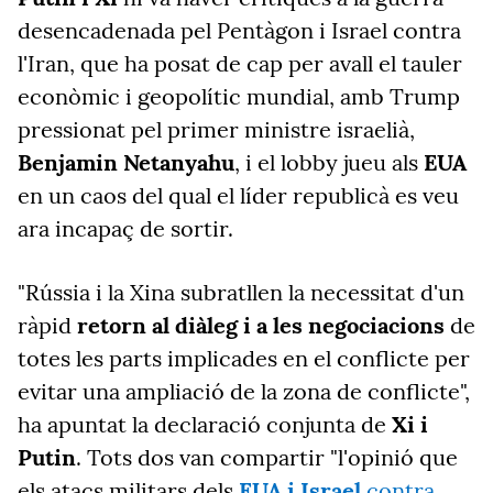
desencadenada pel Pentàgon i Israel contra
l'Iran, que ha posat de cap per avall el tauler
econòmic i geopolític mundial, amb Trump
pressionat pel primer ministre israelià,
Benjamin Netanyahu
, i el lobby jueu als
EUA
en un caos del qual el líder republicà es veu
ara incapaç de sortir.
"Rússia i la Xina subratllen la necessitat d'un
ràpid
retorn al diàleg i a les negociacions
de
totes les parts implicades en el conflicte per
evitar una ampliació de la zona de conflicte",
ha apuntat la declaració conjunta de
Xi i
Putin
. Tots dos van compartir "l'opinió que
els atacs militars dels
EUA i Israel
contra