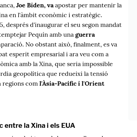
lanca,
Joe Biden, va
apostar per mantenir la
ina en l'àmbit econòmic i estratègic.
25, després d'inaugurar el seu segon mandat
r temptejar Pequín amb una
guerra
aració. No obstant això, finalment, es va
at esperit empresarial i ara veu com a
nòmica amb la Xina, que seria impossible
dia geopolítica que redueixi la tensió
en regions com
l'Àsia-Pacífic i l'Orient
c entre la Xina i els EUA