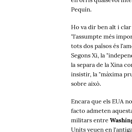
Pequín.
Ho va dir ben alt i cl
"l'assumpte més import
tots dos països és l'a
Segons Xi, la "independ
la separa de la Xina co
insistir, la "màxima p
sobre això.
Encara que els EUA no
facto admeten aquesta 
militars entre
Washing
Units veuen en l'antig