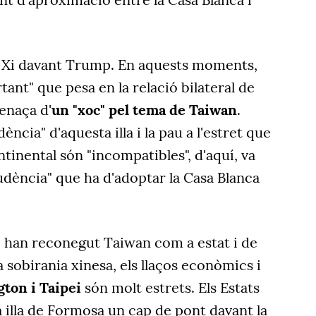
ar Xi davant Trump. En aquests moments,
ant" que pesa en la relació bilateral de
menaça d'
un "xoc" pel tema de Taiwan
.
ència" d'aquesta illa i la pau a l'estret que
ntinental són "incompatibles", d'aquí, va
rudència" que ha d'adoptar la Casa Blanca
 han reconegut Taiwan com a estat i de
sobirania xinesa, els llaços econòmics i
ton i Taipei
són molt estrets. Els Estats
a illa de Formosa un cap de pont davant la