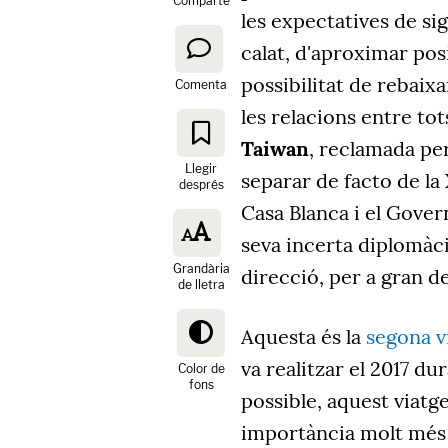
Comparte
les expectatives de si
calat, d'aproximar posi
possibilitat de rebaix
Comenta
les relacions entre tot
Taiwan
, reclamada pe
Llegir
separar de facto de la X
després
Casa Blanca i el Gove
seva incerta diplomàc
Grandària
direcció, per a gran d
de lletra
Aquesta és la
segona v
va realitzar el 2017 du
Color de
fons
possible, aquest viat
importància molt més p