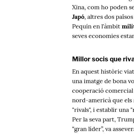
Xina, com ho poden se
Japó
, altres dos païs
Pequín en l'àmbit
mili
seves economies estan
Millor socis que riv
En aquest històric viat
una imatge de bona vo
cooperació comercial i
nord-americà que els
"rivals", i establir una
Per la seva part, Trump
“gran líder”, va asseve