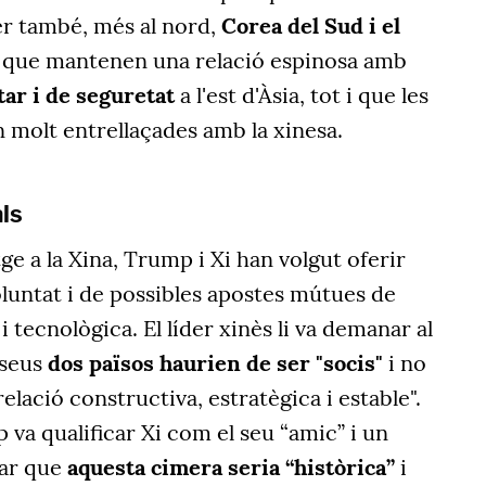
r també, més al nord,
Corea del Sud i el
os que mantenen una relació espinosa amb
tar i de seguretat
a l'est d'Àsia, tot i que les
 molt entrellaçades amb la xinesa.
als
ge a la Xina, Trump i Xi han volgut oferir
luntat i de possibles apostes mútues de
 tecnològica. El líder xinès li va demanar al
 seus
dos països haurien de ser "socis"
i no
 "relació constructiva, estratègica i estable".
 va qualificar Xi com el seu “amic” i un
rar que
aquesta cimera seria “històrica”
i