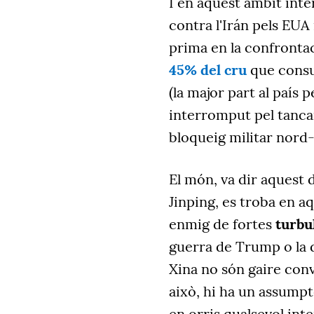
I en aquest àmbit inter
contra l'Irán pels EUA i
prima en la confronta
45% del cru
que consum
(la major part al país p
interromput pel tancam
bloqueig militar nord-
El món, va dir aquest 
Jinping, es troba en a
enmig de fortes
turbu
guerra de Trump o la d
Xina no són gaire conv
això, hi ha un assumpt
en orris qualsevol int