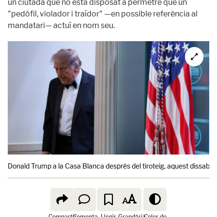
un ciutadà que no està disposat a permetre que un
"pedòfil, violador i traïdor" —en possible referència al
mandatari— actuï en nom seu.
Donald Trump a la Casa Blanca després del tiroteig, aquest dissabte
Comparte
Comenta
Llegir
Grandària
Color de