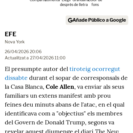
després
de lletra
fons
Añade Público a Google
EFE
Nova York
26/04/2026 20:06
Actualitzat a
27/04/2026 11:00
El presumpte autor del
tiroteig ocorregut
dissabte
durant el sopar de corresponsals de
la Casa Blanca,
Cole Allen
, va enviar als seus
familiars un extens manifest amb prou
feines deu minuts abans de l'atac, en el qual
identificava com a "objectius" els membres
del Govern de Donald Trump, segons va
The New
revelar aquest diumenge el diari