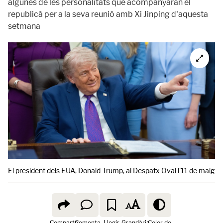
algunes de les personalitats que acompanyaran el
republicà per a la seva reunió amb Xi Jinping d'aquesta
setmana
El president dels EUA, Donald Trump, al Despatx Oval l'11 de maig d
Comparte
Comenta
Llegir
Grandària
Color de