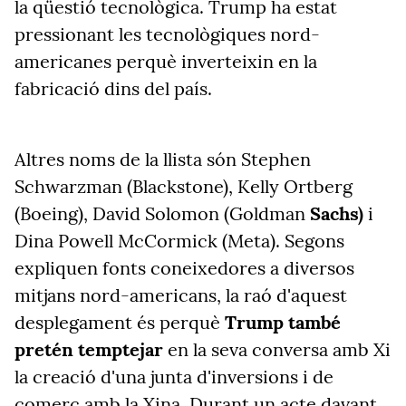
la qüestió tecnològica. Trump ha estat
pressionant les tecnològiques nord-
americanes perquè inverteixin en la
fabricació dins del país.
Altres noms de la llista són Stephen
Schwarzman (Blackstone),
Kelly Ortberg
(Boeing),
David Solomon (Goldman
Sachs)
i
Dina Powell McCormick (Meta).
Segons
expliquen fonts coneixedores a diversos
mitjans nord-americans, la raó d'aquest
desplegament és perquè
Trump també
pretén temptejar
en la seva conversa amb Xi
la creació d'una junta d'inversions i de
comerç amb la Xina. Durant un acte davant