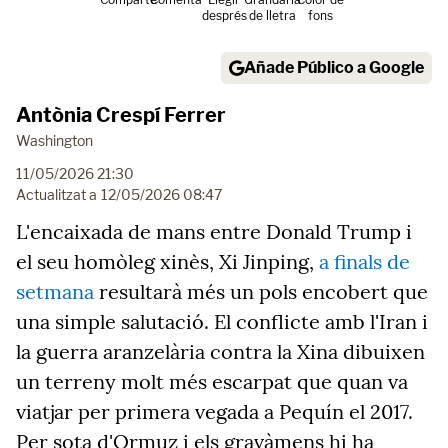
després
de lletra
fons
Añade Público a Google
Antònia Crespí Ferrer
Washington
11/05/2026 21:30
Actualitzat a
12/05/2026 08:47
L'encaixada de mans entre Donald Trump i
el seu homòleg xinès, Xi Jinping,
a finals de
setmana
resultarà més un pols encobert que
una simple salutació. El conflicte amb l'Iran i
la guerra aranzelària contra la Xina dibuixen
un terreny molt més escarpat que quan va
viatjar per primera vegada a Pequín el 2017.
Per sota d'Ormuz i els gravàmens hi ha