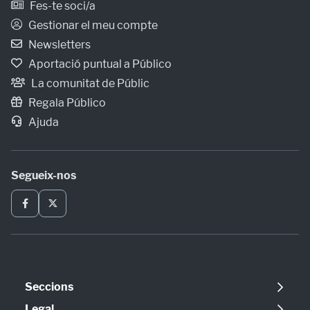
Fes-te soci/a
Gestionar el meu compte
Newsletters
Aportació puntual a Público
La comunitat de Públic
Regala Público
Ajuda
Segueix-nos
Seccions
Política
Legal