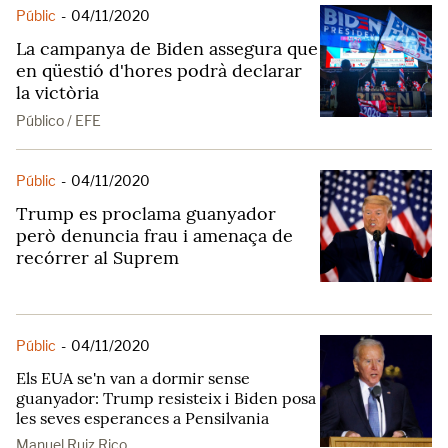
Públic
-
04/11/2020
La campanya de Biden assegura que
en qüestió d'hores podrà declarar
la victòria
Público / EFE
Públic
-
04/11/2020
Trump es proclama guanyador
però denuncia frau i amenaça de
recórrer al Suprem
Públic
-
04/11/2020
Els EUA se'n van a dormir sense
guanyador: Trump resisteix i Biden posa
les seves esperances a Pensilvania
Manuel Ruiz Rico