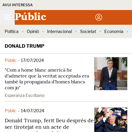
AVUI INTERESSA
Públic
Política
Opinió
Internacional
Societat
Economia
DONALD TRUMP
Públic
-
17/07/2024
"Com a home blanc americà he
d'admetre que la veritat acceptada era
també la propaganda d'homes blancs
com jo"
Esperanza Escribano
Públic
-
14/07/2024
Donald Trump, ferit lleu després de
ser tirotejat en un acte de