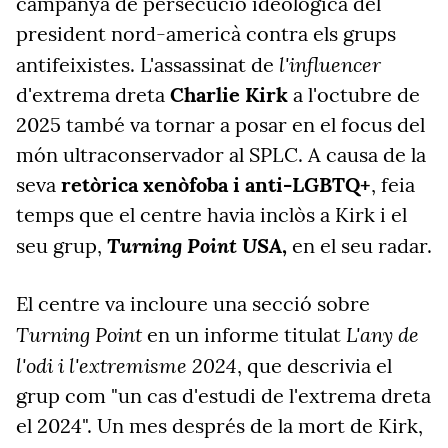
campanya de persecució ideològica del
president nord-americà contra els grups
l'influencer
antifeixistes. L'assassinat de
d'extrema dreta
Charlie Kirk
a l'octubre de
2025 també va tornar a posar en el focus del
món ultraconservador al SPLC. A causa de la
seva
retòrica xenòfoba i anti-LGBTQ+
, feia
temps que el centre havia inclòs a Kirk i el
Turning Point USA
seu grup,
,
en el seu radar.
El centre va incloure una secció sobre
Turning Point
L'any de
en un informe titulat
l'odi i l'extremisme 2024
, que descrivia el
grup com "un cas d'estudi de l'extrema dreta
el 2024". Un mes després de la mort de Kirk,