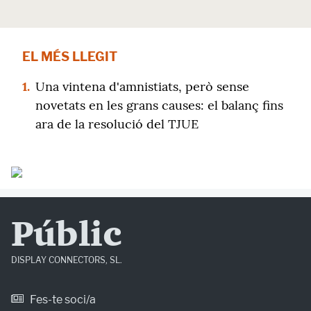
EL MÉS LLEGIT
1.
Una vintena d'amnistiats, però sense
novetats en les grans causes: el balanç fins
ara de la resolució del TJUE
Públic
DISPLAY CONNECTORS, SL.
Fes-te soci/a