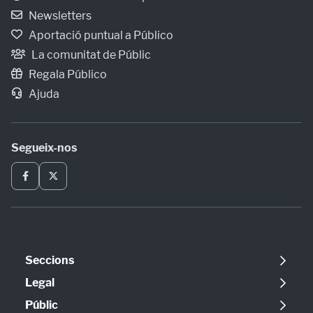
Newsletters
Aportació puntual a Público
La comunitat de Públic
Regala Público
Ajuda
Segueix-nos
Seccions
Política
Legal
Opinió
Avís legal
Públic