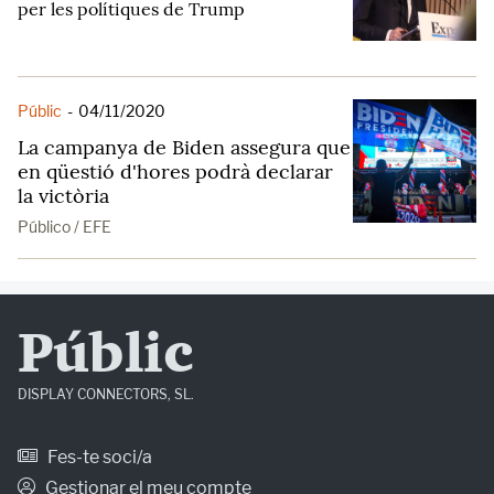
per les polítiques de Trump
Públic
-
04/11/2020
La campanya de Biden assegura que
en qüestió d'hores podrà declarar
la victòria
Público / EFE
Públic
DISPLAY CONNECTORS, SL.
Fes-te soci/a
Gestionar el meu compte