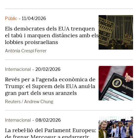
Públic
-
11/04/2026
Els demòcrates dels EUA trenquen
el tabú i marquen distàncies amb els
lobbies proisraelians
Antònia Crespí Ferrer
Internacional
-
20/02/2026
Revés per a l'agenda econòmica de
Trump: el Suprem dels EUA anul·la
gran part dels seus aranzels
Reuters / Andrew Chung
Internacional
-
08/02/2026
La rebel·lió del Parlament Europeu:
de frenar Mercosur a endarrerir