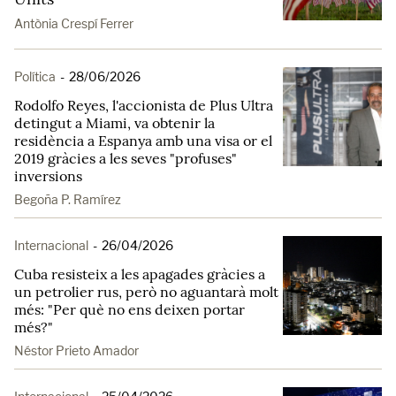
Antònia Crespí Ferrer
Política
-
28/06/2026
Rodolfo Reyes, l'accionista de Plus Ultra
detingut a Miami, va obtenir la
residència a Espanya amb una visa or el
2019 gràcies a les seves "profuses"
inversions
Begoña P. Ramírez
Internacional
-
26/04/2026
Cuba resisteix a les apagades gràcies a
un petrolier rus, però no aguantarà molt
més: "Per què no ens deixen portar
més?"
Néstor Prieto Amador