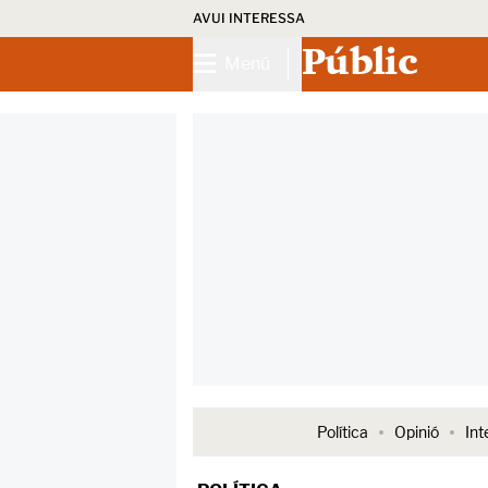
AVUI INTERESSA
Públic
Menú
Política
Opinió
Int