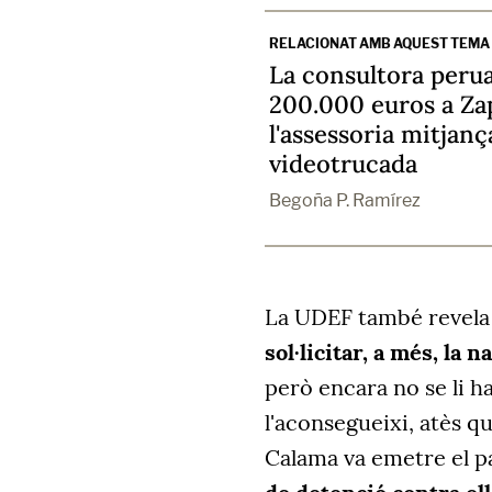
RELACIONAT AMB AQUEST TEMA
La consultora peru
200.000 euros a Za
l'assessoria mitjan
videotrucada
Begoña P. Ramírez
La UDEF també revela 
sol·licitar, a
més,
la n
però encara no se li h
l'aconsegueixi
,
atès qu
Calama va emetre el p