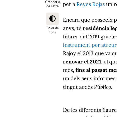
Grandària
per a
Reyes Rojas
un re
de lletra
Encara que posseeix
p
anys,
té
residència le
Color de
fons
febrer del 2019 gràcie
instrument per atreur
Rajoy
el 2013 que va q
renovar el 202
1
, el q
més
,
fins al passat me
un dels seus informes i
Público
tingut accés
.
De les diferents
figure