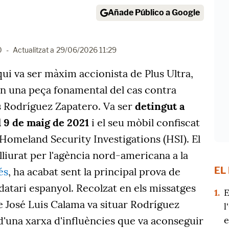
Añade Público a Google
0
-
Actualitzat a
29/06/2026 11:29
 qui va ser màxim accionista de Plus Ultra,
en una peça fonamental del cas contra
is Rodríguez Zapatero. Va ser
detingut a
l 9 de maig de 2021
i el seu mòbil confiscat
 Homeland Security Investigations (HSI). El
lliurat per l'agència nord-americana a la
EL
és
, ha acabat sent la principal prova de
atari espanyol. Recolzat en els missatges
1.
E
ge José Luis Calama va situar Rodríguez
l
e
d'una xarxa d'influències que va aconseguir