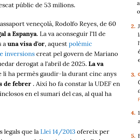
a
scat públic de 53 milions.
o
assaport veneçolà
, Rodolfo Reyes
, de 60
2.
gal a Espanya
. La va aconseguir l'11 de
s a
una
visa d'or
, aquest
polèmic
e inversions
creat
pel govern de Mariano
uedar derogat a
l'abril de 2025.
L
a va
ue li ha permès gaudir-la durant cinc anys
3.
s de febrer
.
Així ho fa constar la UDEF en
nclosos en el sumari del cas, al qual ha
4.
s legals que
la
Llei 14/2013
ofereix
per
5.