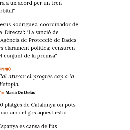
ra a un acord per un tren
rbital"
Jesús Rodríguez, coordinador de
la 'Directa': "La sanció de
l'Agència de Protecció de Dades
és clarament política; censuren
el conjunt de la premsa"
OPINIÓ
Cal aturar el progrés cap a la
distopia
Per
Marià De Delàs
10 platges de Catalunya on pots
anar amb el gos aquest estiu
Espanya es cansa de l'ús