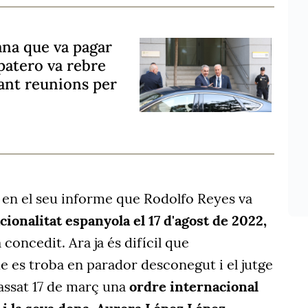
ana que va pagar
patero va rebre
çant reunions per
en el seu informe que Rodolfo Reyes va
acionalitat espanyola el 17 d'agost de 2022,
a concedit. Ara
ja
és difícil que
e es troba
en parador desconegut i el jutge
assat 17 de març una
ordre internacional