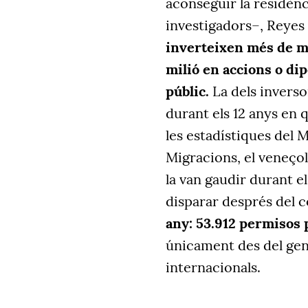
aconseguir la residènc
investigadors–, Reyes R
inverteixen més de m
milió en accions o dip
públic.
La dels inversor
durant els 12 anys en 
les estadístiques del M
Migracions,
el veneçol
la
van
gaudir
durant el
disparar després del
c
any: 53.912
permisos
únicament
des del gen
internacionals.