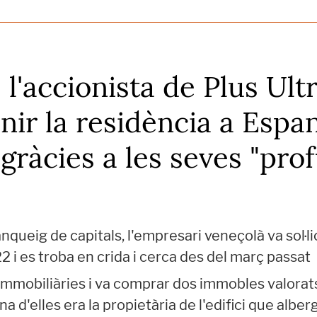
 l'accionista de Plus Ult
nir la residència a Esp
 gràcies a les seves "pro
nqueig de capitals, l'empresari veneçolà va sol·lic
2 i es troba en crida i cerca des del març passat
mmobiliàries i va comprar dos immobles valorats
a d'elles era la propietària de l'edifici que albe