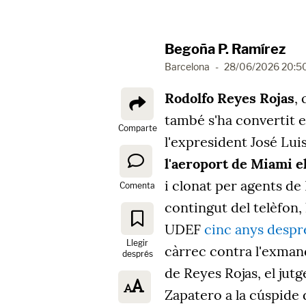
Begoña P. Ramírez
Barcelona
-
28/06/2026 20:5
Rodolfo Reyes Rojas
,
també s'ha convertit 
Comparte
l'expresident José Lu
l'aeroport de Miami e
i clonat per agents de
Comenta
contingut del telèfon, 
UDEF
cinc anys despr
Llegir
càrrec contra l'exmand
després
de Reyes Rojas, el jut
Zapatero a la cúspide 