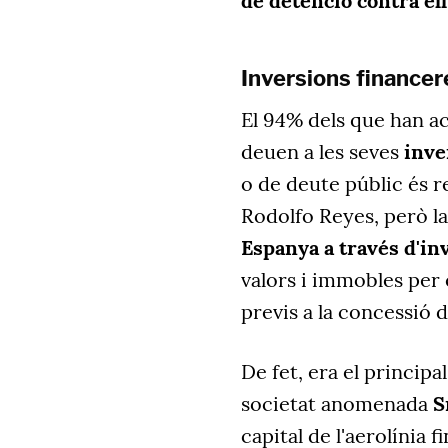
de detenció contra ell
Inversions financer
El 94% dels que han ac
deuen a les seves
inve
o de deute públic és r
Rodolfo Reyes, però la
Espanya a través d'in
valors i immobles
per 
previs a la concessió d
De fet, era el principa
societat anomenada
S
capital de l'aerolínia f