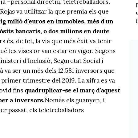
ia
–personal directiu, teletreballadors,
ojas va utilitzar
la que premia els que
ig milió d'euros en immobles, més d'un
òsits bancaris, o dos milions en deute
s és, de fet,
la
via
que més èxit va tenir
què
les vises or
van estar
en vigor. Segons
inisteri d'Inclusió, Seguretat Social i
à va ser un més dels 12.581 inversors que
 primer trimestre del 2019.
L
a xifra es va
ovid
fins
quadruplicar-se el març d'aquest
per a inversors.
Només els guanyen, i
er passat, els teletreballadors