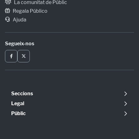
La comunitat de Públic
Regala Público
Ajuda
Segueix-nos
Seccions
Política
Legal
Opinió
Avís legal
Públic
Internacional
Política de cookies
Qui som
Societat
Política de privadesa
Contacte
Economia
Configuració de cookies