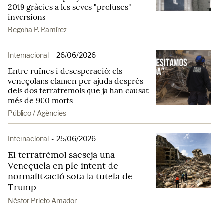
2019 gràcies a les seves "profuses"
inversions
Begoña P. Ramírez
Internacional
-
26/06/2026
Entre ruïnes i desesperació: els
veneçolans clamen per ajuda després
dels dos terratrèmols que ja han causat
més de 900 morts
Público / Agències
Internacional
-
25/06/2026
El terratrèmol sacseja una
Veneçuela en ple intent de
normalització sota la tutela de
Trump
Néstor Prieto Amador