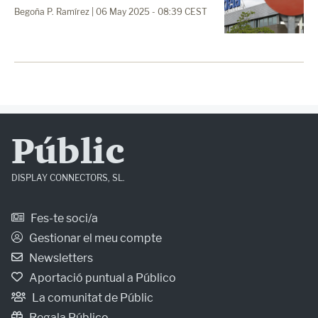
Begoña P. Ramírez
| 06 May 2025 - 08:39 CEST
Públic
DISPLAY CONNECTORS, SL.
Fes-te soci/a
Gestionar el meu compte
Newsletters
Aportació puntual a Público
La comunitat de Públic
Regala Público