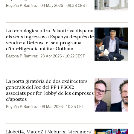
Begoña P. Ramírez
| 04 May 2026 - 09:38 CEST
La tecnològica ultra Palantir va disparar
els seus ingressos a Espanya després de
vendre a Defensa el seu programa
d'intel·ligència militar Gotham
Begoña P. Ramírez
| 23 Apr 2026 - 10:22 CEST
La porta giratòria de dos exdirectors
generals del Joc del PP i PSOE:
associats per fer 'lobby' de les empreses
d'apostes
Begoña P. Ramírez
| 09 Mar 2026 - 10:35 CET
Llobeti4, MateoZ i Neburix, 'streamers'