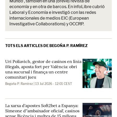
Mundo', también en una (breve) revista de
economía y en otra de barcos. En infoLibre cubrió
Laboral y Economía e investigó con las redes
internacionales de medios EIC (European
Investigative Collaborations) y OCCRP.
TOTS ELS ARTICLES DE BEGOÑA P. RAMÍREZ
Uri Poliavich, gestor de casinos en línia
il·legals, aposta fort per València: obri
una sucursal i finança un centre
comunitari jueu
Begoña P. Ramírez
| 13 Jul 2026 - 12:01 CEST
La xarxa d'apostes Soft2bet a Espanya:
Simeone d''ambaixador oficial', casinos
sense llicència i multes de 15 milions