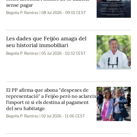
sense pagar
Begoña P. Ramírez
| 08 Jul 2026 - 09:01 CEST
Les dades que Feijóo amaga del
seu historial immobiliari
Begoña P. Ramírez
| 05 Jul 2026 - 10:32 CEST
El PP afirma que abona "despeses de
representació" a Feijóo però no aclareix
l'import ni si els destina al pagament
del seu habitatge
Begoña P. Ramírez
| 02 Jul 2026 - 11:06 CEST