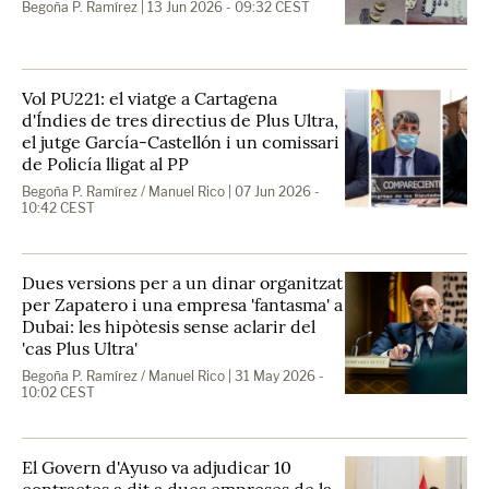
Begoña P. Ramírez
| 13 Jun 2026 - 09:32 CEST
Vol PU221: el viatge a Cartagena
d'Índies de tres directius de Plus Ultra,
el jutge García-Castellón i un comissari
de Policía lligat al PP
Begoña P. Ramírez / Manuel Rico
| 07 Jun 2026 -
10:42 CEST
Dues versions per a un dinar organitzat
per Zapatero i una empresa 'fantasma' a
Dubai: les hipòtesis sense aclarir del
'cas Plus Ultra'
Begoña P. Ramírez / Manuel Rico
| 31 May 2026 -
10:02 CEST
El Govern d'Ayuso va adjudicar 10
contractes a dit a dues empreses de la