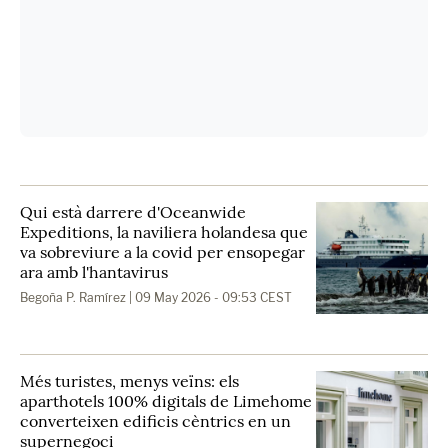
Qui està darrere d'Oceanwide
Expeditions, la naviliera holandesa que
va sobreviure a la covid per ensopegar
ara amb l'hantavirus
Begoña P. Ramírez
| 09 May 2026 - 09:53 CEST
Més turistes, menys veïns: els
aparthotels 100% digitals de Limehome
converteixen edificis cèntrics en un
supernegoci