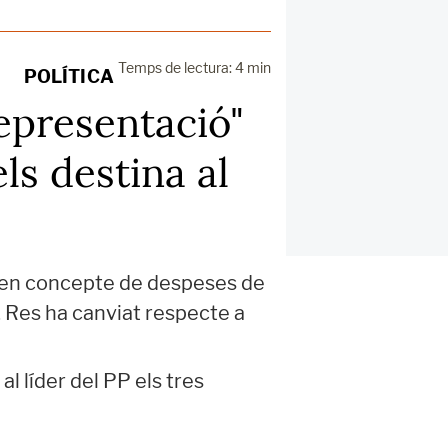
Temps de lectura: 4 min
POLÍTICA
epresentació"
els destina al
" en concepte de despeses de
a. Res ha canviat respecte a
l líder del PP els tres