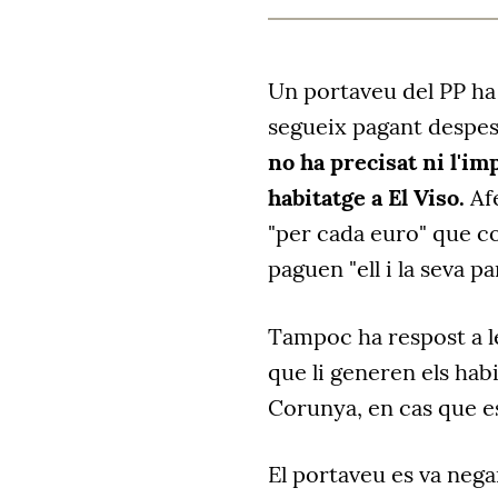
Un portaveu del PP ha
segueix pagant despes
no ha
precisat ni
l'im
habitatge
a El Viso.
Af
"per cada euro" que co
paguen "ell i la seva pa
Tampoc ha respost a 
que li generen els hab
Corunya, en cas que es
El portaveu es va nega