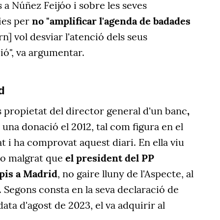
a Núñez Feijóo i sobre les seves
ies
per
no "amplificar l'agenda de badades
rn]
vol desviar l'atenció dels seus
ó", va argumentar.
d
s
propietat del director general d'un banc
,
 una donació el 2012, tal com figura en el
t i ha comprovat aquest diari. En ella viu
óo malgrat que
el president del PP
 pis a Madrid
, no gaire lluny de l'Aspecte, al
 Segons consta en la seva declaració de
ata d'agost de 2023, el va adquirir al