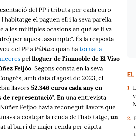
sentació del PP i tributa per cada euro
 l'habitatge el paguen ell i la seva parella.
 a les múltiples ocasions en què se li va
dre) per aquest assumpte". És la resposta
Público
veu del PP a
quan ha
tornat a
imecres
pel
lloguer de l'immoble de El Viso
úñez Feijóo
. Segons consta en la seva
EL
Congrés, amb data d'agost de 2023, el
bia llavors
52.346 euros cada any en
1.
L
v
 de representació". En
una entrevista
M
 Núñez Feijóo havia reconegut llavors que
inava a costejar la renda de l'habitatge,
un
2.
at al barri de major renda per càpita