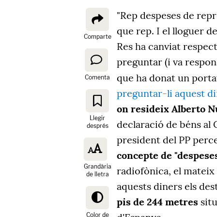
"Rep despeses de repre
que rep. I el lloguer de
Comparte
Res ha canviat respecte
preguntar (i va respon
que ha donat un porta
Comenta
preguntar-li aquest d
on resideix Alberto N
Llegir
declaració de béns al 
després
president del PP perce
concepte de "despeses
Grandària
radiofònica, el mateix
de lletra
aquests diners els dest
pis de 244 metres
situ
Color de