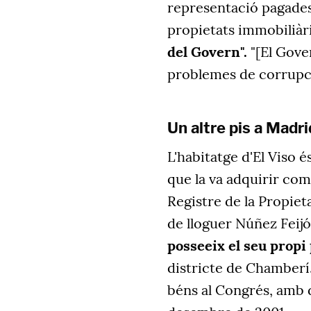
representació pagades 
propietats immobiliàr
del Govern".
"[El
Gove
problemes de corrupci
Un altre pis a Madri
L'habitatge d'El Viso é
que la va adquirir com
Registre de la Propieta
de lloguer Núñez Feij
posseeix el seu propi
districte de Chamberí.
béns al Congrés, amb d