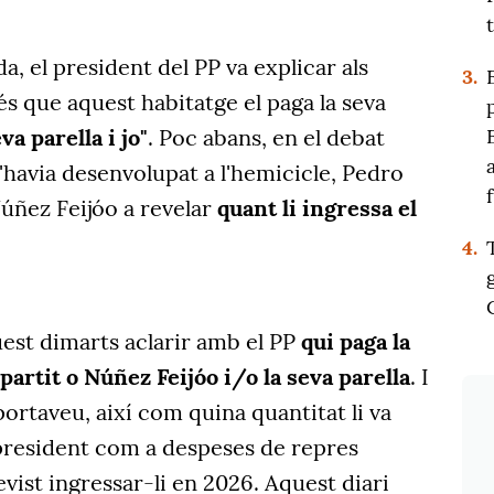
a, el president del PP va explicar als
3.
s que aquest habitatge el paga la seva
va parella i jo"
. Poc abans, en el debat
havia desenvolupat a l'hemicicle,
Pedro
úñez Feijóo a revelar
quant li ingressa el
4.
est dimarts aclarir amb el PP
qui paga la
 partit o Núñez Feijóo i/o la seva parella
.
I
portaveu, així com quina quantitat li va
 president com a despeses de repres
evist ingressar-li en 2026.
Aquest diari