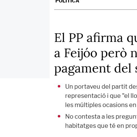
POLÍTICA
El PP afirma q
a Feijóo però n
pagament del 
Un portaveu del partit d
representació i que "el ll
les múltiples ocasions e
No contesta a les pregunt
habitatges que té en prop