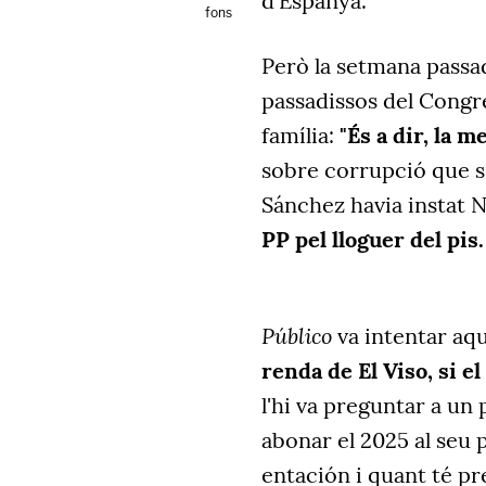
d'Espanya.
fons
Però la setmana passad
passadissos del Congré
família:
"És a dir, la me
sobre corrupció que s'
Sánchez havia instat N
PP pel lloguer del pis.
Público
va
intentar aqu
renda de El Viso, si el
l'hi va preguntar a un 
abonar el 2025 al seu
entación i quant té pr