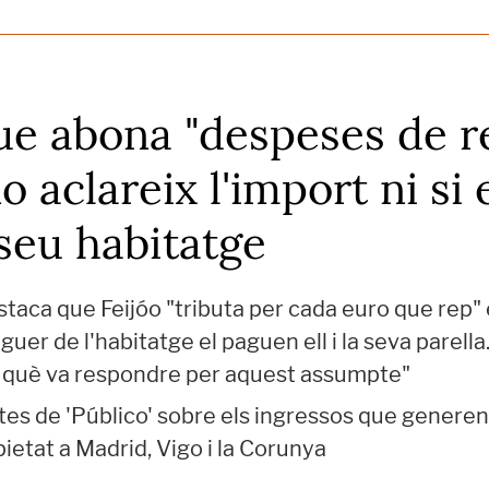
ue abona "despeses de r
o aclareix l'import ni si 
seu habitatge
estaca que Feijóo "tributa per cada euro que rep
oguer de l'habitatge el paguen ell i la seva parell
n què va respondre per aquest assumpte"
es de 'Público' sobre els ingressos que generen a
ietat a Madrid, Vigo i la Corunya