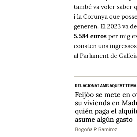
també va voler saber q
i la Corunya que posse
generen.
El 2023 va d
5.584 euros
per mig ex
consten uns ingresso
al Parlament de Galícia
RELACIONAT AMB AQUEST TEMA
Feijóo se mete en o
su vivienda en Madr
quién paga el alquile
asume algún gasto
Begoña P. Ramírez