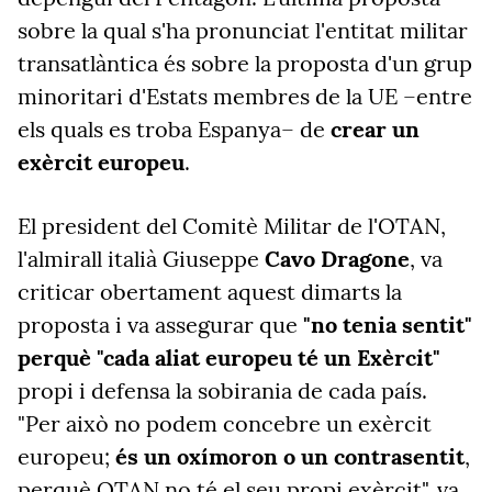
sobre la qual s'ha pronunciat l'entitat militar
transatlàntica és sobre la proposta d'un grup
minoritari d'Estats membres de la UE –entre
els quals es troba Espanya– de
crear un
exèrcit europeu
.
El president del Comitè Militar de l'OTAN,
l'almirall italià Giuseppe
Cavo Dragone
, va
criticar obertament aquest dimarts la
proposta i va assegurar que
"no tenia sentit"
perquè "cada aliat europeu té un Exèrcit"
propi i defensa la sobirania de cada país.
"Per això no podem concebre un exèrcit
europeu;
és un oxímoron o un contrasentit
,
perquè OTAN no té el seu propi exèrcit", va