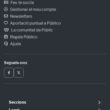
Fes-te soci/a
Gestionar el meu compte
Newsletters
Aportació puntual a Público
La comunitat de Públic
Regala Público
Ajuda
Segueix-nos
Seccions
Política