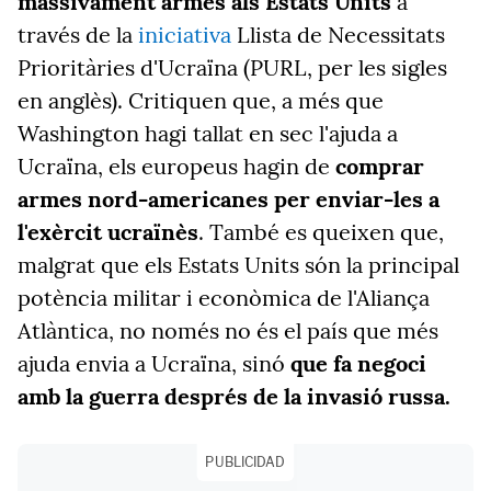
massivament armes als Estats Units
a
través de la
iniciativa
Llista de Necessitats
Prioritàries d'Ucraïna (PURL, per les sigles
en anglès).
Critiquen que, a més que
Washington hagi tallat en sec l'ajuda a
Ucraïna, els europeus hagin de
comprar
armes nord-americanes per enviar-les a
l'exèrcit ucraïnès
. També es queixen que,
malgrat que els Estats Units són la principal
potència militar i econòmica de l'Aliança
Atlàntica, no només no és el país que més
ajuda envia a Ucraïna, sinó
que fa negoci
amb la guerra després de la invasió russa.
PUBLICIDAD