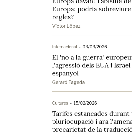
Europa davant l'abisme de
Europa: podria sobreviur
regles?
Víctor López
Internacional
-
03/03/2026
El 'no a la guerra' europeu
l'agressió dels EUA i Israe
espanyol
Gerard Fageda
Cultures
-
15/02/2026
Tarifes estancades durant 
pluriocupació i ara l'amena
precarietat de la traducció