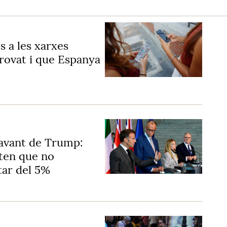
s a les xarxes
provat i que Espanya
davant de Trump:
eten que no
tar del 5%