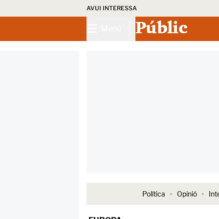
AVUI INTERESSA
Públic
Menú
Política
Opinió
Int