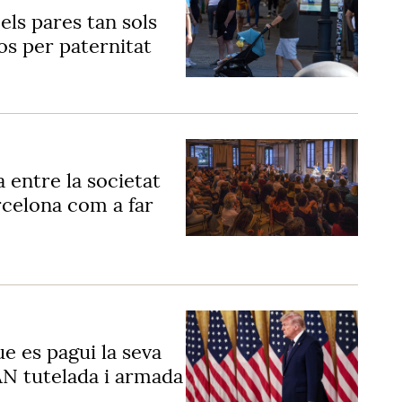
els pares tan sols
os per paternitat
 entre la societat
arcelona com a far
e es pagui la seva
N tutelada i armada