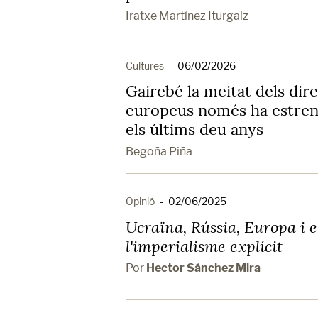
Iratxe Martínez Iturgaiz
Cultures
-
06/02/2026
Gairebé la meitat dels dir
europeus només ha estrena
els últims deu anys
Begoña Piña
Opinió
-
02/06/2025
Ucraïna, Rússia, Europa i e
l'imperialisme explícit
Por
Hector Sánchez Mira