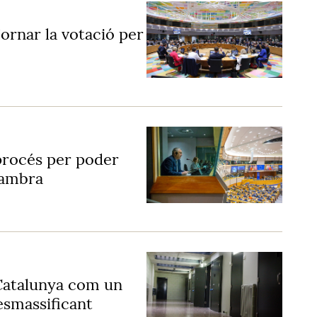
ornar la votació per
procés per poder
ocambra
 Catalunya com un
esmassificant