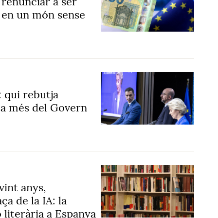
 renunciar a ser
e en un món sense
: qui rebutja
l a més del Govern
vint anys,
ça de la IA: la
 literària a Espanya