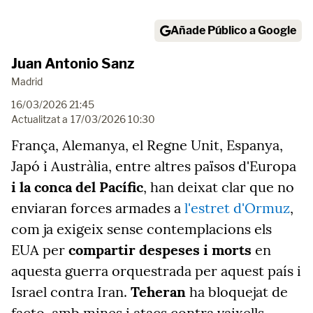
Añade Público a Google
Juan Antonio Sanz
Madrid
16/03/2026 21:45
Actualitzat a
17/03/2026 10:30
França, Alemanya, el Regne Unit, Espanya,
Japó i Austràlia, entre altres països d'Europa
i la conca del Pacífic
, han deixat clar que no
enviaran forces armades a
l'estret d'Ormuz
,
com ja exigeix sense contemplacions els
EUA per
compartir despeses i morts
en
aquesta guerra orquestrada per aquest país i
Israel contra Iran.
Teheran
ha bloquejat de
facto, amb mines i atacs contra vaixells,