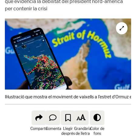
que evidencia la debilitat del president nord-americà
per contenir la crisi
Il·lustració que mostra el moviment de vaixells a l'estret d'Ormuz e
Comparte
Comenta
Llegir
Grandària
Color de
després
de lletra
fons