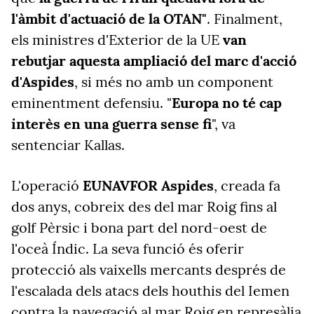
l'àmbit d'actuació de la OTAN"
.
Finalment,
els ministres d'Exterior de la UE
van
rebutjar aquesta ampliació del marc d'acció
d'Aspides
, si més no amb un component
eminentment defensiu. "
Europa no té cap
interès en una guerra sense fi
", va
sentenciar Kallas.
L'operació
EUNAVFOR Aspides
, creada fa
dos anys, cobreix des del mar Roig fins al
golf Pèrsic i bona part del nord-oest de
l'oceà Índic. La seva funció és oferir
protecció als vaixells mercants després de
l'escalada dels atacs dels houthis del Iemen
contra la navegació al mar Roig en represàlia