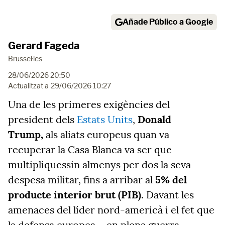
Añade Público a Google
Gerard Fageda
Brussel·les
28/06/2026 20:50
Actualitzat a
29/06/2026 10:27
Una de les primeres exigències del
president dels
Estats Units
,
Donald
Trump,
als aliats europeus quan va
recuperar la Casa Blanca va ser que
multipliquessin almenys per dos la seva
despesa militar, fins a arribar al
5% del
producte interior brut (PIB)
. Davant les
amenaces del líder nord-americà i el fet que
la defensa europea —en plena guerra