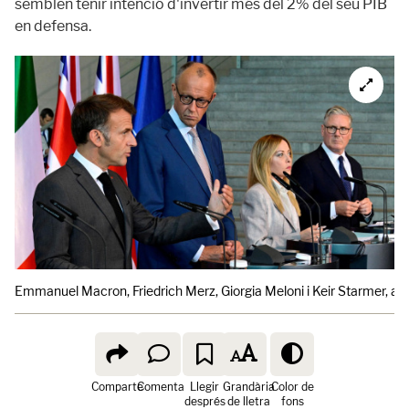
semblen tenir intenció d'invertir més del 2% del seu PIB
en defensa.
Emmanuel Macron, Friedrich Merz, Giorgia Meloni i Keir Starmer, a B
Comparte
Comenta
Llegir
Grandària
Color de
després
de lletra
fons