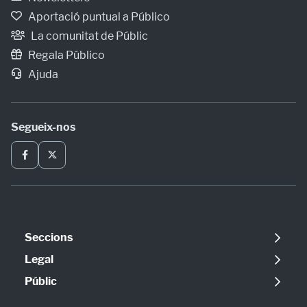
Aportació puntual a Público
La comunitat de Públic
Regala Público
Ajuda
Segueix-nos
Seccions
Política
Legal
Opinió
Avís legal
Públic
Internacional
Política de cookies
Qui som