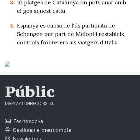
3.
10 platges de Catalunya on pots anar amb
el gos aquest estiu
4.
Espanya es cansa de l'ús partidista de
Schengen per part de Meloni i restableix
controls fronterers als viatgers d'Itàlia
Públic
DISPLAY CONNECTORS, SL.
Fes-te soci/a
Gestionar el meu compte
Newsletters