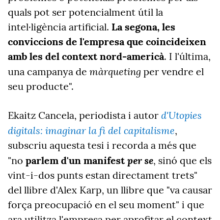
quals pot ser potencialment útil la
intel·ligència artificial.
La segona, les
conviccions de l'empresa que coincideixen
amb les del context nord-americà
. I l'última,
màrqueting
una campanya de
per vendre el
seu producte".
d'Utopies
Ekaitz Cancela, periodista i autor
digitals: imaginar la fi del capitalisme
,
subscriu aquesta tesi i recorda a més que
per se
"no
parlem d'un manifest
, sinó que els
vint-i-dos punts estan directament trets"
del llibre d'Alex Karp, un llibre que "va causar
força preocupació en el seu moment" i que
ara utilitza l'empresa per aprofitar el context