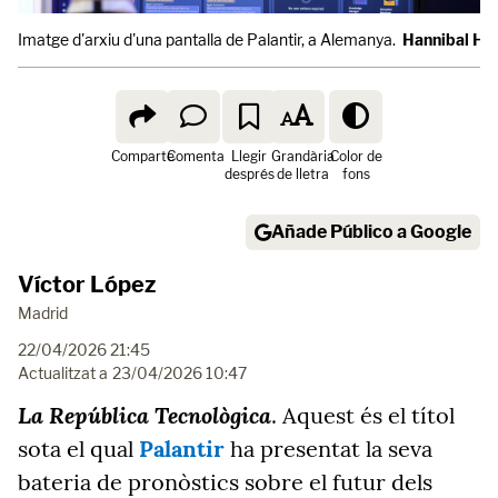
Imatge d'arxiu d'una pantalla de Palantir, a Alemanya.
Hannibal Ha
Comparte
Comenta
Llegir
Grandària
Color de
després
de lletra
fons
Añade Público a Google
Víctor López
Madrid
22/04/2026 21:45
Actualitzat a
23/04/2026 10:47
La República Tecnològica
. Aquest és el títol
sota el qual
Palantir
ha presentat la seva
bateria de pronòstics sobre el futur dels