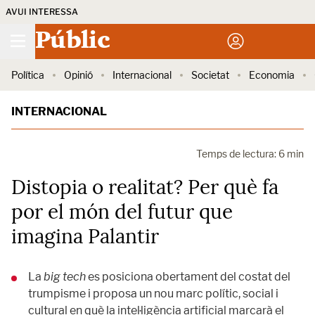
AVUI INTERESSA
Públic
Política
Opinió
Internacional
Societat
Economia
INTERNACIONAL
Temps de lectura: 6 min
Distopia o realitat? Per què fa
por el món del futur que
imagina Palantir
La
big tech
es posiciona obertament del costat del
trumpisme i proposa un nou marc polític, social i
cultural en què la intel·ligència artificial marcarà el