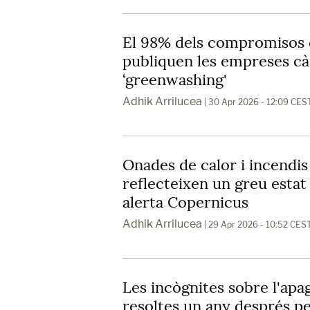
El 98% dels compromisos 
publiquen les empreses càr
‘greenwashing'
Adhik Arrilucea
| 30 Apr 2026 - 12:09 CES
Onades de calor i incendi
reflecteixen un greu estat
alerta Copernicus
Adhik Arrilucea
| 29 Apr 2026 - 10:52 CES
Les incògnites sobre l'apa
resoltes un any després p