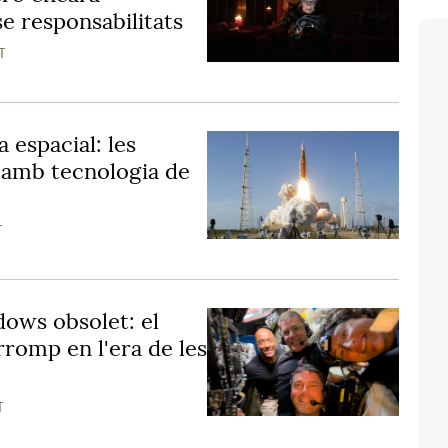
e responsabilitats
T
a espacial: les
 amb tecnologia de
T
dows obsolet: el
romp en l'era de les
T