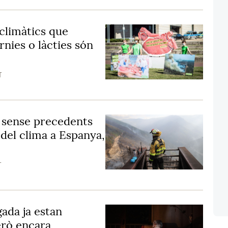
climàtics que
nies o làcties són
T
s sense precedents
 del clima a Espanya,
T
gada ja estan
erò encara