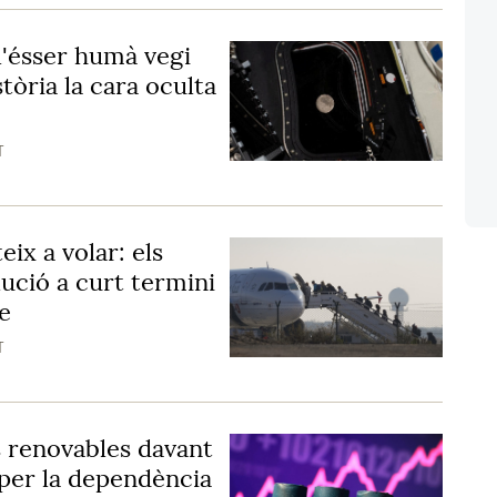
l'ésser humà vegi
tòria la cara oculta
T
eix a volar: els
ució a curt termini
e
T
s renovables davant
 per la dependència