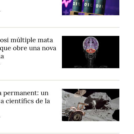
T
osi múltiple mata
a que obre una nova
ia
T
a permanent: un
a científics de la
T