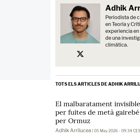
Adhik Arr
Periodista de 
en Teoría y Crí
experiencia en 
de una investi
climática.
TOTS ELS ARTICLES DE ADHIK ARRIL
El malbaratament invisible
per fuites de metà gairebé
per Ormuz
Adhik Arrilucea
| 05 May 2026 - 09:34 CE