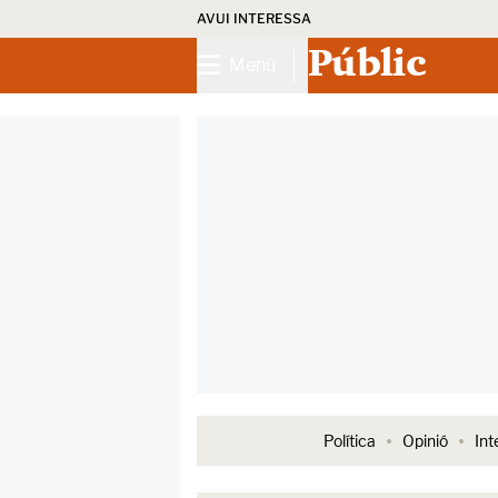
AVUI INTERESSA
Públic
Menú
Política
Opinió
Int