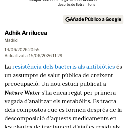
després
de lletra
fons
Añade Público a Google
Adhik Arrilucea
Madrid
14/06/2026 20:55
Actualitzat a
15/06/2026 11:29
La
resistència dels bacteris als antibiòtics
és
un assumpte de salut pública de creixent
preocupació. Un nou estudi publicat a
Nature Water
s'ha encarregat per primera
vegada d'analitzar els metabòlits. Es tracta
dels compostos que es formen després de la
descomposició d'aquests medicaments en
les plantes de tractament d'aigües residuals,