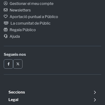
Gestionar el meu compte
Newsletters
Aportació puntual a Público
La comunitat de Públic
Regala Público
Ajuda
Segueix-nos
Seccions
Política
Legal