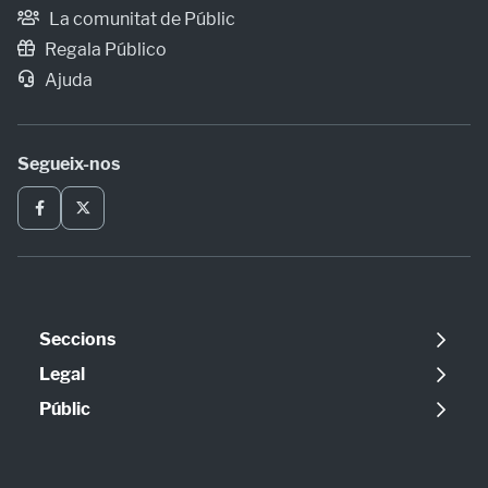
La comunitat de Públic
Regala Público
Ajuda
Segueix-nos
Seccions
Política
Legal
Opinió
Avís legal
Públic
Internacional
Política de cookies
Qui som
Societat
Política de privadesa
Contacte
Economia