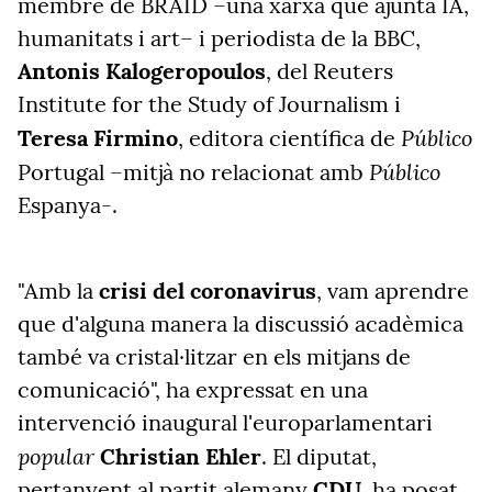
membre de BRAID –una xarxa que ajunta IA,
humanitats i art– i periodista de la BBC,
Antonis Kalogeropoulos
, del Reuters
Institute for the Study of Journalism i
Público
Teresa Firmino
, editora científica de
Público
Portugal –mitjà no relacionat amb
Espanya-.
"Amb la
crisi del coronavirus
, vam aprendre
que d'alguna manera la discussió acadèmica
també va cristal·litzar en els mitjans de
comunicació", ha expressat en una
intervenció inaugural l'europarlamentari
popular
Christian Ehler
. El diputat,
pertanyent al partit alemany
CDU
, ha posat