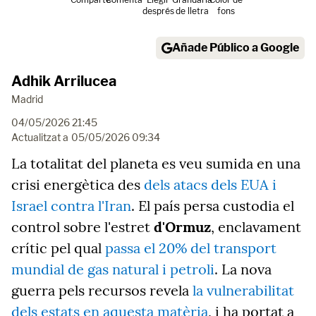
després
de lletra
fons
Añade Público a Google
Adhik Arrilucea
Madrid
04/05/2026 21:45
Actualitzat a
05/05/2026 09:34
La totalitat del planeta es veu sumida en una
crisi energètica des
dels atacs dels EUA i
Israel contra l'Iran
. El país persa custodia el
control sobre l'estret
d'Ormuz
, enclavament
crític pel qual
passa el 20% del transport
mundial de gas natural i petroli
. La nova
guerra pels recursos revela
la vulnerabilitat
dels estats en aquesta matèria
, i ha portat a