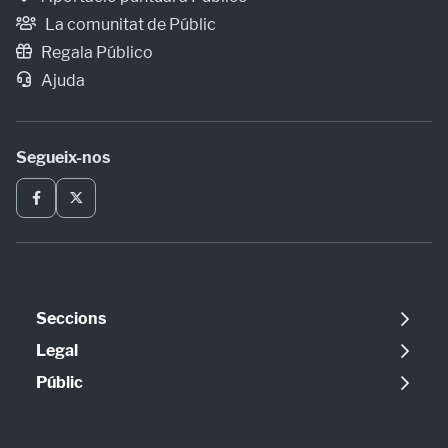
La comunitat de Públic
Regala Público
Ajuda
Segueix-nos
Seccions
Política
Legal
Opinió
Avís legal
Públic
Internacional
Política de cookies
Qui som
Societat
Política de privadesa
Contacte