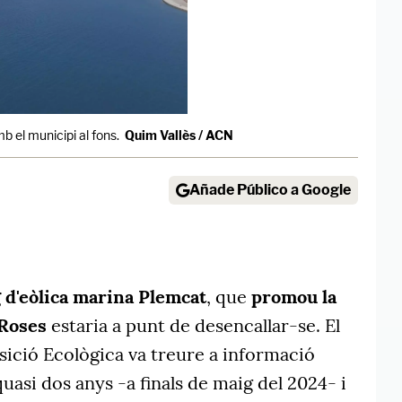
b el municipi al fons.
Quim Vallès / ACN
Añade Público a Google
g d'eòlica marina Plemcat
, que
promou la
 Roses
estaria a punt de desencallar-se. El
nsició Ecològica va treure a informació
quasi dos anys -a finals de maig del 2024- i