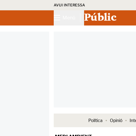
AVUI INTERESSA
Públic
Menú
Política
Opinió
Int