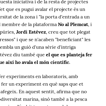
uesta iniciativa i de la resta de projectes
 fet que es pugui avalar el projecte és un
ersitat de la zona i "la porta d'entrada a un
l membre de la plataforma
No al Plemcat
, i
púries,
Jordi Estévez
, creu que tot plegat
ressos" i que se n'acaben "beneficiant" les
embla un guió d'una sèrie d'intriga
stévez diu també que
el que es planteja fer
ue així ho avala el món científic
.
 fer experiments en laboratoris, amb
l fer un experiment en què saps que et
 afegeix. En aquest sentit, afirma que no
diversitat marina, sinó també a la pesca