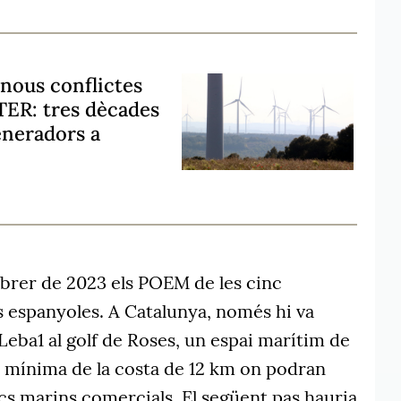
 nous conflictes
ATER: tres dècades
eneradors a
febrer de 2023 els POEM de les cinc
espanyoles. A Catalunya, només hi va
eba1 al golf de Roses, un espai marítim de
a mínima de la costa de 12 km on podran
lics marins comercials. El següent pas hauria