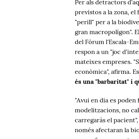
Per als detractors d'aq
previstos a la zona, el
"perill" per a la biodiv
gran macropolígon". E
del Fòrum l'Escala-Em
respon a un "joc d'inte
mateixes empreses. "S
econòmica", afirma. E
és una "barbaritat" i q
"Avui en dia es poden
modelitzacions, no ca
carregaràs el pacient",
només afectaran la bio