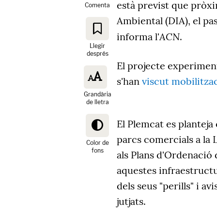
està previst que pròx
Comenta
Ambiental (DIA), el pa
ACN
informa l'
.
Llegir
després
El projecte experimen
s'han
viscut mobilitza
Grandària
de lletra
El Plemcat es planteja 
parcs comercials a la 
Color de
fons
als Plans d'Ordenació
aquestes infraestructu
dels seus "perills" i a
jutjats.