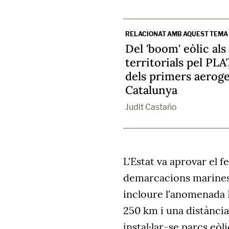
RELACIONAT AMB AQUEST TEMA
Del 'boom' eòlic als
territorials pel PL
dels primers aerog
Catalunya
Judit Castaño
L'Estat va aprovar el 
demarcacions marines 
incloure l'anomenada L
250 km i una distànci
instal·lar-se parcs eò