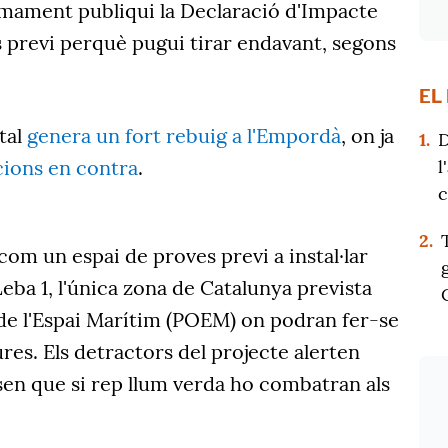
imament publiqui la Declaració d'Impacte
s previ perquè pugui tirar endavant, segons
EL
tal
genera un fort rebuig a l'Empordà
, on ja
1.
D
l
cions en contra
.
c
2.
com un espai de proves previ a instal·lar
Leba 1, l'única zona de Catalunya prevista
 de l'Espai Marítim (POEM) on podran fer-se
res. Els detractors del projecte alerten
visen que si rep llum verda ho combatran als