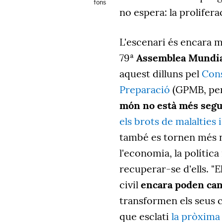
fons
no espera: la prolifera
L'escenari és encara m
79ª
Assemblea Mundial
aquest dilluns pel
Cons
Preparació
(GPMB,
pe
món no està més segu
els brots de malalties
també es tornen més n
l'economia, la política
recuperar-se d'ells. "El
civil
encara poden canv
transformen els seus 
que esclati
la pròxima 