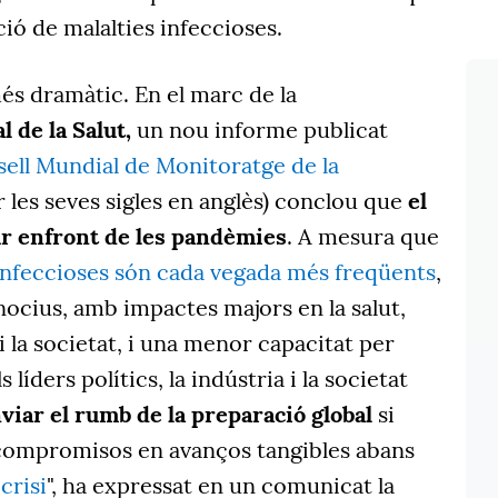
ció de malalties infeccioses.
és dramàtic. En el marc de la
 de la Salut,
un nou informe publicat
ell Mundial de Monitoratge de la
r les seves sigles en anglès) conclou que
el
r enfront de les pandèmies
. A mesura que
 infeccioses són cada vegada més freqüents
,
ocius, amb impactes majors en la salut,
 i la societat, i una menor capacitat per
s líders polítics, la indústria i la societat
iar el rumb de la preparació global
si
compromisos en avanços tangibles abans
crisi
", ha expressat en un comunicat la