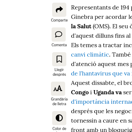
Representants de 194 
Ginebra per acordar le
Comparte
la Salut
(OMS). El seu 
d'aquest dilluns fins 
Els temes a tractar in
Comenta
canvi climàtic
. També
d'atenció aquest mes p
Llegir
de l'hantavirus que va
després
Aquest dissabte, el bro
Congo
i
Uganda va
ser
Grandària
d'importància interna
de lletra
després que les negoc
tornessin a caure en s
front amb un bloqueig
Color de