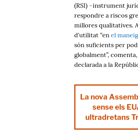
(RSI) –instrument jurí
respondre a riscos gre
millores qualitatives. 
d'utilitat “en
el maneig
són suficients per po
globalment”, comenta, 
declarada a la Repúbl
La nova Assembl
sense els EUA
ultradretans T