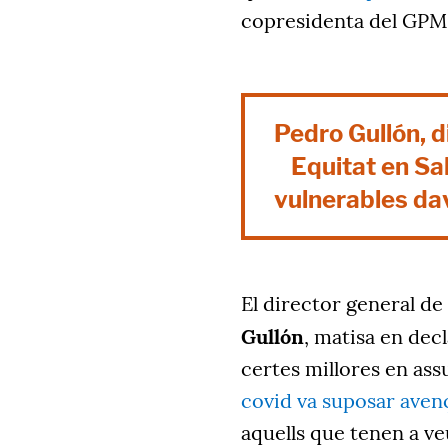
copresidenta del GP
Pedro Gullón, d
Equitat en Sal
vulnerables dav
El director general de 
Gullón
, matisa en dec
certes millores en as
covid va suposar aven
aquells que tenen a v