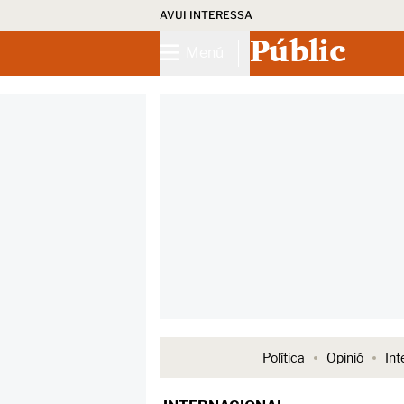
AVUI INTERESSA
Públic
Menú
Política
Opinió
Int