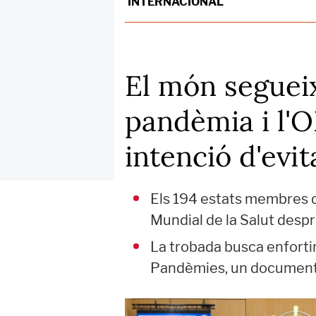
INTERNACIONAL
El món segueix
pandèmia i l'O
intenció d'evi
Els 194 estats membres d
Mundial de la Salut despr
La trobada busca enfortir 
Pandèmies, un document cl