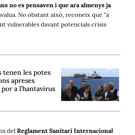
ans no es pensaven i que ara almenys ja
 avalua. No obstant això, reconeix que "a
ent vulnerables davant potencials crisis
 tenen les potes
çons apreses
 por a l’hantavirus
ns del
Reglament Sanitari Internacional