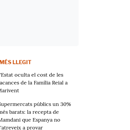
 MÉS LLEGIT
'Estat oculta el cost de les
acances de la Família Reial a
arivent
Supermercats públics un 30%
més barats: la recepta de
Mamdani que Espanya no
s'atreveix a provar