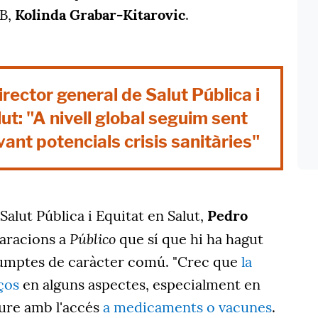
MB,
Kolinda Grabar-Kitarovic
.
irector general de Salut Pública i
ut: "A nivell global seguim sent
ant potencials crisis sanitàries"
Salut Pública i Equitat en Salut,
Pedro
Público
laracions a
que sí que hi ha hagut
sumptes de caràcter comú. "Crec que
la
ços
en alguns aspectes, especialment en
eure amb l'accés
a medicaments o vacunes
.