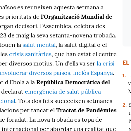
països es reuneixen aquesta setmana a
s prioritats de
l'Organització
Mundial de
òrgan decisori, l'Assemblea, celebra des
al 23 de maig la seva setanta-novena trobada.
clouen la
salut mental
, la salut digital o el
 les
crisis sanitàries
, que han estat el centre
EL
er diversos motius. Un d'ells va ser
la crisi
 involucrar diversos països, inclòs Espanya
.
1.
L
t d'Ebola a la
República Democràtica del
v
M
 declarat
emergència de salut pública
cional
. Tots dos fets succeeixen setmanes
2.
iacions per tancar el
Tractat de Pandèmies
ac foradat. La nova trobada es topa de
 internacional per abordar una realitat que