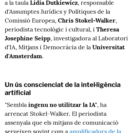
a la taula
Lidia Dutkiewicz
, responsable
d'Assumptes Jurídics y Polítiques de la
Comissió Europea,
Chris Stokel-Walker
,
periodista tecnològic i cultural, i
Theresa
Josephine Seipp
, investigadora al Laboratori
d'IA, Mitjans i Democràcia de la
Universitat
d'Amsterdam
.
Un ús conscienciat de la intel·ligència
artificial
"Sembla
ingenu no utilitzar la IA"
, ha
arrencat Stokel-Walker. El periodista
assenyala que els mitjans de comunicació
serveixen sovint com a
amplificadors de la