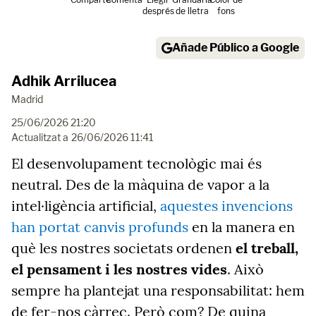
després
de lletra
fons
Añade Público a Google
Adhik Arrilucea
Madrid
25/06/2026 21:20
Actualitzat a
26/06/2026 11:41
El desenvolupament tecnològic mai és
neutral. Des de la màquina de vapor a la
intel·ligència artificial,
aquestes invencions
han portat canvis profunds
en la manera en
què les nostres societats ordenen
el treball,
el pensament i les nostres vides
. Això
sempre ha plantejat una responsabilitat: hem
de fer-nos càrrec. Però com? De quina