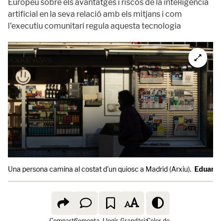
Europeu sobre els avantatges i riscos de la intel·ligència
artificial en la seva relació amb els mitjans i com
l'executiu comunitari regula aquesta tecnologia
Una persona camina al costat d'un quiosc a Madrid (Arxiu).
Eduardo
Comparte
Comenta
Llegir
Grandària
Color de