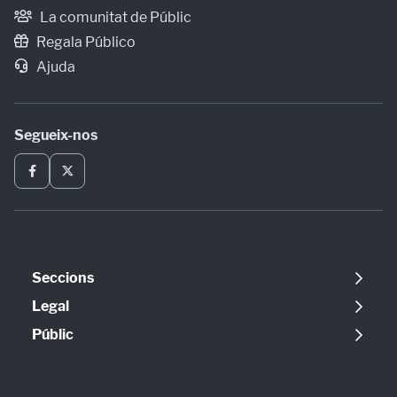
La comunitat de Públic
Regala Público
Ajuda
Segueix-nos
Seccions
Política
Legal
Opinió
Avís legal
Públic
Internacional
Política de cookies
Qui som
Societat
Política de privadesa
Contacte
Economia