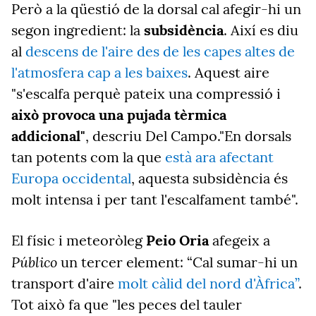
Però a la qüestió de la dorsal cal afegir-hi un
segon ingredient: la
subsidència
. Així es diu
al
descens de l'aire des de les capes altes de
l'atmosfera cap a les baixes
. Aquest aire
"s'escalfa perquè pateix una compressió i
això provoca una pujada tèrmica
addicional"
, descriu Del Campo."En dorsals
tan potents com la que
està ara afectant
Europa occidental
, aquesta subsidència és
molt intensa i per tant l'escalfament també".
El físic i meteoròleg
Peio Oria
afegeix a
Público
un tercer element: “Cal sumar-hi un
transport d'aire
molt càlid del nord d'Àfrica”
.
Tot això fa que "les peces del tauler