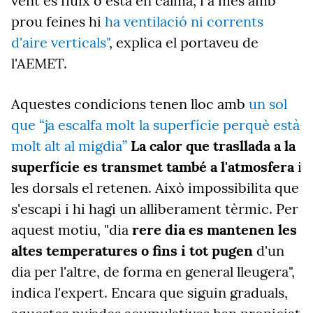
vent és fluix o està en calma, i a més amb
prou feines hi
ha ventilació ni corrents
d'aire verticals"
, explica el portaveu de
l'AEMET.
Aquestes condicions tenen lloc amb
un sol
que “ja escalfa molt la superfície perquè està
molt alt al migdia”
La calor que trasllada a la
superfície es transmet també a l'atmosfera
i
les dorsals el retenen. Això impossibilita que
s'escapi i hi hagi un alliberament tèrmic. Per
aquest motiu, "dia
rere dia es mantenen les
altes temperatures o fins i tot pugen
d'un
dia per l'altre, de forma en general lleugera",
indica l'expert. Encara que siguin graduals,