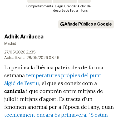
Comparte
Comenta
Llegir
Grandària
Color de
després
de lletra
fons
Añade Público a Google
Adhik Arrilucea
Madrid
27/05/2026 21:35
Actualitzat a
28/05/2026 08:46
La península Ibèrica pateix des de fa una
setmana
temperatures pròpies del punt
àlgid de l'estiu
, el que es coneix com a
canícula
i que comprèn entre mitjans de
juliol i mitjans d'agost. Es tracta d'un
fenomen anormal per a l'època de l'any, quan
tècnicament encara és primavera. "S'estan