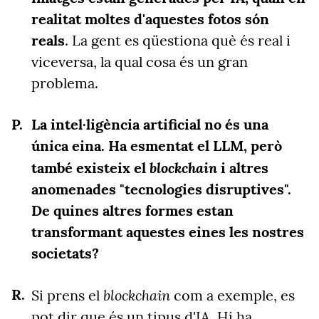
realitat moltes d'aquestes fotos són
reals
. La gent es qüestiona què és real i
viceversa, la qual cosa és un gran
problema.
La intel·ligència artificial no és una
única eina. Ha esmentat el LLM, però
blockchain
també existeix el
i altres
anomenades "tecnologies disruptives".
De quines altres formes estan
transformant aquestes eines les nostres
societats?
blockchain
Si prens el
com a exemple, es
pot dir que és un tipus d'IA. Hi ha