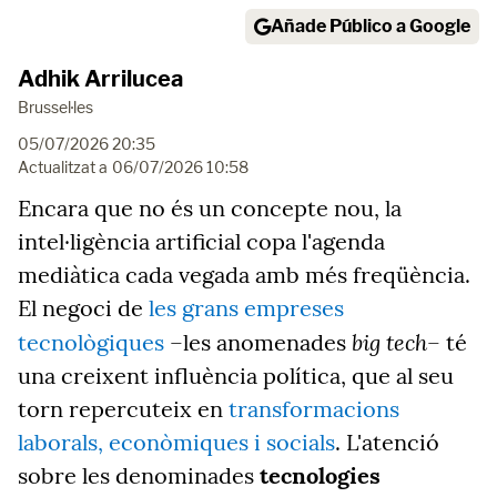
Añade Público a Google
Adhik Arrilucea
Brussel·les
05/07/2026 20:35
Actualitzat a
06/07/2026 10:58
Encara que no és un concepte nou, la
intel·ligència artificial copa l'agenda
mediàtica cada vegada amb més freqüència.
El negoci de
les grans empreses
big tech–
tecnològiques
–les anomenades
té
una creixent influència política, que al seu
torn repercuteix en
transformacions
laborals, econòmiques i socials
. L'atenció
sobre les denominades
tecnologies