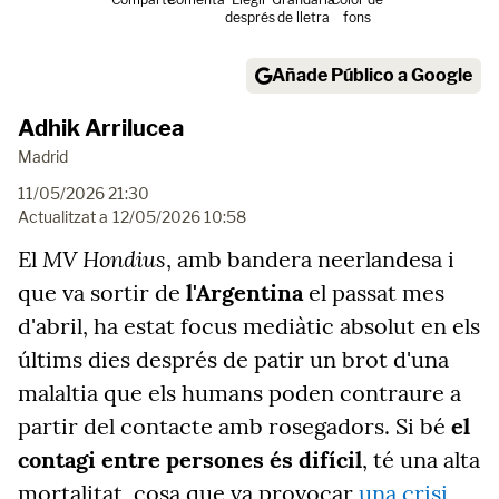
després
de lletra
fons
Añade Público a Google
Adhik Arrilucea
Madrid
11/05/2026 21:30
Actualitzat a
12/05/2026 10:58
MV Hondius
El
, amb bandera neerlandesa i
que va sortir de
l'Argentina
el passat mes
d'abril, ha estat focus mediàtic absolut en els
últims dies després de patir un brot d'una
malaltia que els humans poden contraure a
partir del contacte amb rosegadors. Si bé
el
contagi entre persones és difícil
, té una alta
mortalitat, cosa que va provocar
una crisi