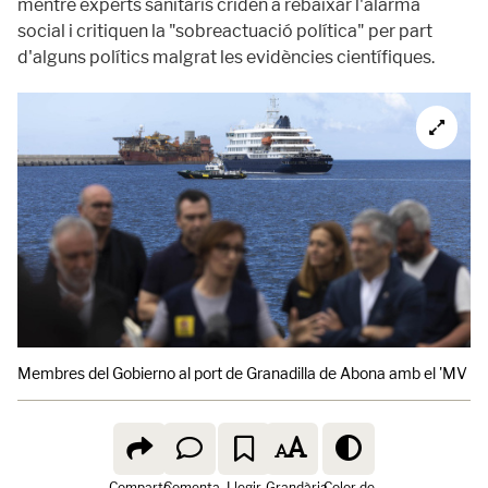
mentre experts sanitaris criden a rebaixar l'alarma
social i critiquen la "sobreactuació política" per part
d'alguns polítics malgrat les evidències científiques.
Membres del Gobierno al port de Granadilla de Abona amb el 'MV Ho
Comparte
Comenta
Llegir
Grandària
Color de