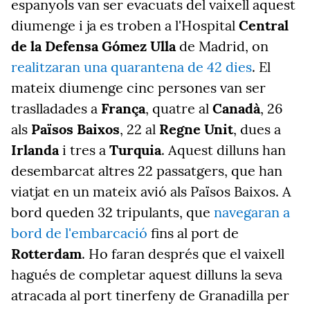
espanyols van ser evacuats del vaixell aquest
diumenge i ja es troben a l'Hospital
Central
de la Defensa Gómez Ulla
de Madrid, on
realitzaran una quarantena de 42 dies
. El
mateix diumenge cinc persones van ser
traslladades a
França
, quatre al
Canadà
, 26
als
Països Baixos
, 22 al
Regne Unit
, dues a
Irlanda
i tres a
Turquia
. Aquest dilluns han
desembarcat altres 22 passatgers, que han
viatjat en un mateix avió als Països Baixos. A
bord queden 32 tripulants, que
navegaran a
bord de l'embarcació
fins al port de
Rotterdam
. Ho faran després que el vaixell
hagués de completar aquest dilluns la seva
atracada al port tinerfeny de Granadilla per