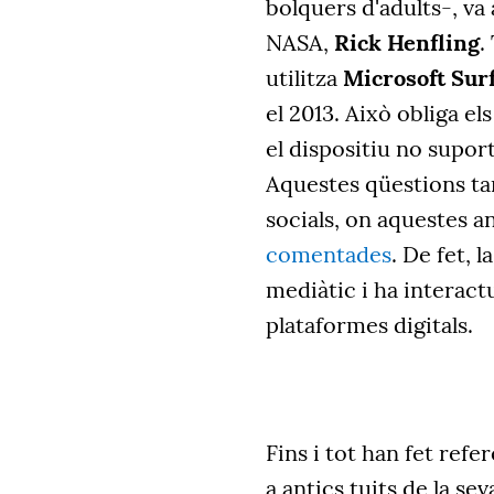
bolquers d'adults-, va 
NASA,
Rick Henfling
.
utilitza
Microsoft Sur
el 2013. Això obliga el
el dispositiu no supo
Aquestes qüestions ta
socials, on aquestes 
comentades
. De fet, 
mediàtic i ha interact
plataformes digitals.
Fins i tot han fet refe
a antics tuits de la sev