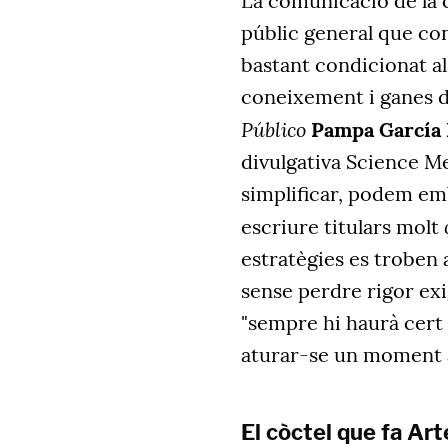
La comunicació de la c
públic general que co
bastant condicionat al
coneixement i ganes d'
Público
Pampa García
divulgativa Science 
simplificar, podem embe
escriure titulars molt
estratègies es troben 
sense perdre rigor exi
"sempre hi haurà cert 
aturar-se un moment 
El còctel que fa Art