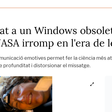
iat a un Windows obsolet
ASA irromp en l'era de l
municació emotives permet fer la ciència més atr
e profunditat i distorsionar el missatge.