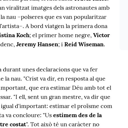
han viralitzat imatges dels astronautes amb
a la nau –polseres que es van popularitzar
l'artista–. A bord viatgen la primera dona
istina Koch
; el primer home negre,
Victor
adenc,
Jeremy Hansen
; i
Reid Wiseman
.
ia durant unes declaracions que va fer
la nau. "Crist va dir, en resposta al que
mportant, que era estimar Déu amb tot el
ssar. "I ell, sent un gran mestre, va dir que
igual d'important: estimar el proïsme com
ta va concloure: "Us
estimem des de la
ltre costat
". Tot això té un caràcter no