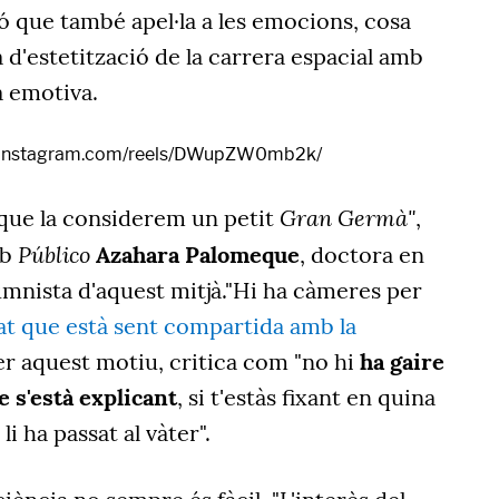
ó que també apel·la a les emocions, cosa
'estetització de la carrera espacial amb
 emotiva.
.instagram.com/reels/DWupZW0mb2k/
Gran Germà"
 que la considerem un petit
,
Público
mb
Azahara Palomeque
, doctora en
lumnista d'aquest mitjà."Hi ha càmeres per
at que està sent compartida amb la
er aquest motiu, critica com "no hi
ha gaire
e s'està explicant
, si t'estàs fixant en quina
i ha passat al vàter".