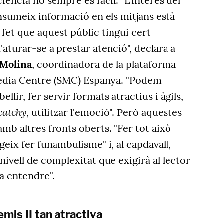
iència no sempre és fàcil. "L'interès del
nsumeix informació en els mitjans està
 fet que aquest públic tingui cert
aturar-se a prestar atenció", declara a
 Molina
, coordinadora de la plataforma
Media Centre (SMC) Espanya. "Podem
llir, fer servir formats atractius i àgils,
catchy
, utilitzar l'emoció". Però aquestes
amb altres fronts oberts. "Fer tot això
geix fer funambulisme" i, al capdavall,
nivell de complexitat que exigirà al lector
a entendre".
emis II tan atractiva