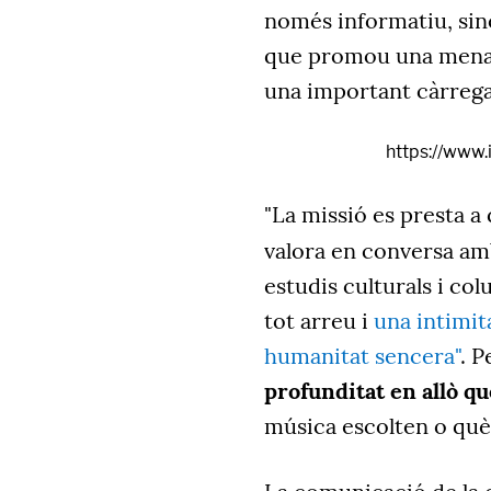
només informatiu, sin
que promou una mena d
una important càrrega
https://www
"La missió es presta a
valora en conversa a
estudis culturals i co
tot arreu i
una intimit
humanitat sencera"
. P
profunditat en allò qu
música escolten o què l