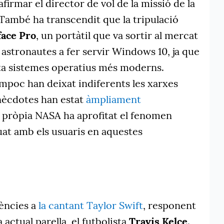
afirmar el director de vol de la missió de la
 També ha transcendit que la tripulació
face Pro
, un portàtil que va sortir al mercat
s astronautes a fer servir Windows 10, ja que
rta sistemes operatius més moderns.
mpoc han deixat indiferents les xarxes
anècdotes han estat
àmpliament
la pròpia NASA ha aprofitat el fenomen
uat amb els usuaris en aquestes
rències a
la cantant Taylor Swift
, responent
a actual parella, el futbolista
Travis Kelce
.