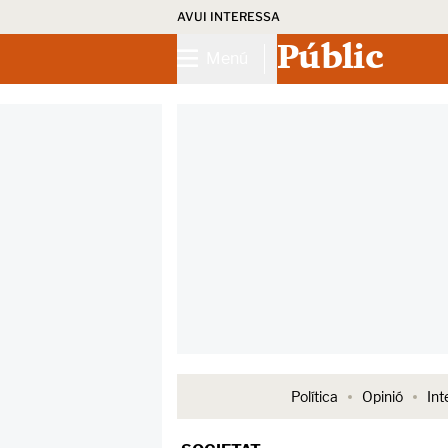
AVUI INTERESSA
Públic
Menú
Política
Opinió
Int