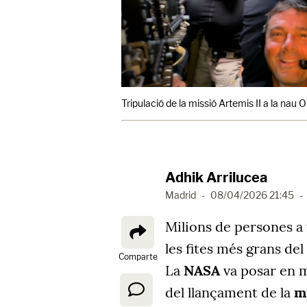
Tripulació de la missió Artemis II a la nau O
Adhik Arrilucea
Madrid
-
08/04/2026 21:45
-
Milions de persones a
les fites més grans del
Comparte
La
NASA
va posar en m
del llançament de la
m