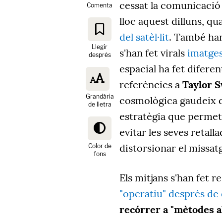
cessat la comunicació 
Comenta
lloc aquest dilluns, q
del satèl·lit
. També han
Llegir
s'han fet virals
imatges
després
espacial ha fet diferen
referències a
Taylor S
Grandària
cosmològica gaudeix d
de lletra
estratègia que permet c
evitar les seves retall
distorsionar el missat
Color de
fons
Els mitjans s'han fet re
"operatiu" després de 
recórrer a "mètodes a