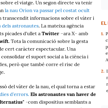
sobre el viatge. Un segon directe va tenir
uan
la nau Orion va passar pel costat ocult
 transcendit informacions sobre el vàter i
EL
 dels astronautes
. La mateixa agència
ts picades d'ullet a
Twitter
–ara X– amb
1.
P
c
wift
. Tota la comunicació sobre la gesta
p
e cert caràcter espectacular. Una
e
onsolidar el suport social a la ciència i
ades, però que també corre el risc de
2.
ge.
ssò del vàter de la nau, el qual torna a estar
dies d'errors.
Els astronautes van haver de
lternatius"
-com dispositius semblants a