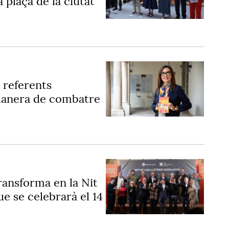
 plaça de la ciutat
r referents
manera de combatre
transforma en la Nit
ue se celebrarà el 14