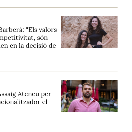
arberà: "Els valors
mpetitivitat, són
xen en la decisió de
Assaig Ateneu per
acionalitzador el