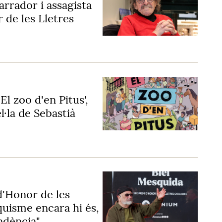
arrador i assagista
 de les Lletres
El zoo d'en Pitus',
l·la de Sebastià
d'Honor de les
quisme encara hi és,
ndència"