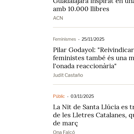
Guadalajara inspirat en una
amb 10.000 llibres
ACN
Feminismes
-
25/11/2025
Pilar Godayol: "Reivindica
feministes també és una 
l'onada reaccionària"
Judit Castaño
Públic
-
03/11/2025
La Nit de Santa Llúcia es 
de les Lletres Catalanes, q
de març
Ona Falcó