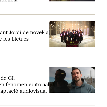
ant Jordi de novel·la
 les Lletres
 de Gil
en fenomen editorial
daptació audiovisual