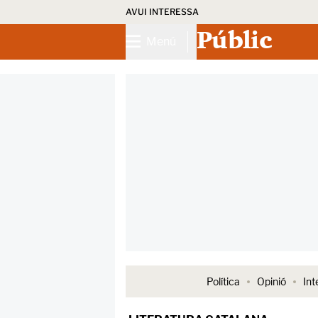
AVUI INTERESSA
Públic
Menú
Política
Opinió
Int