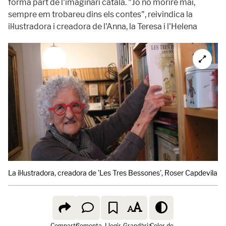
forma part de l'imaginari català. "Jo no moriré mai,
sempre em trobareu dins els contes", reivindica la
il·lustradora i creadora de l'Anna, la Teresa i l'Helena
La il·lustradora, creadora de 'Les Tres Bessones', Roser Capdevila
G
Comparte
Comenta
Llegir
Grandària
Color de