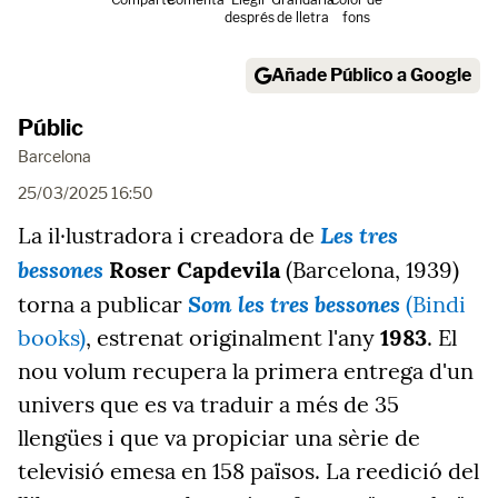
després
de lletra
fons
Añade Público a Google
Públic
Barcelona
25/03/2025 16:50
Les tres
La il·lustradora i creadora de
bessones
Roser Capdevila
(Barcelona, 1939)
Som les tres bessones
torna a publicar
(Bindi
books)
, estrenat originalment l'any
1983
. El
nou volum recupera la primera entrega d'un
univers que es va traduir a més de 35
llengües i que va propiciar una sèrie de
televisió emesa en 158 països. La reedició del