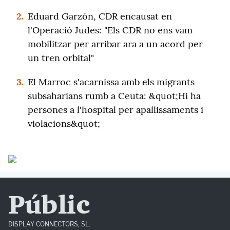
2.
Eduard Garzón, CDR encausat en
l'Operació Judes: "Els CDR no ens vam
mobilitzar per arribar ara a un acord per
un tren orbital"
3.
El Marroc s'acarnissa amb els migrants
subsaharians rumb a Ceuta: &quot;Hi ha
persones a l'hospital per apallissaments i
violacions&quot;
Públic
DISPLAY CONNECTORS, SL.