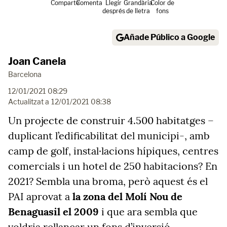
Comparte
Comenta
Llegir
Grandària
Color de
després
de lletra
fons
Añade Público a Google
Joan Canela
Barcelona
12/01/2021 08:29
Actualitzat a
12/01/2021 08:38
Un projecte de construir 4.500 habitatges –
duplicant l’edificabilitat del municipi-, amb
camp de golf, instal·lacions hípiques, centres
comercials i un hotel de 250 habitacions? En
2021? Sembla una broma, però aquest és el
PAI aprovat a
la zona del Molí Nou de
Benaguasil el 2009
i que ara sembla que
voldria rellançar un fons d’inversió