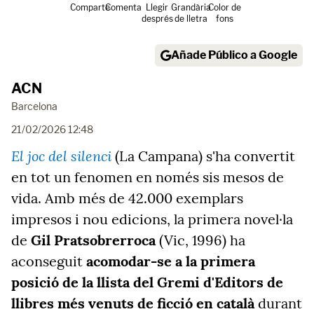
Comparte
Comenta
Llegir
Grandària
Color de
després
de lletra
fons
Añade Público a Google
ACN
Barcelona
21/02/2026 12:48
El joc del silenci
(La Campana) s'ha convertit
en tot un fenomen en només sis mesos de
vida. Amb més de 42.000 exemplars
impresos i nou edicions, la primera novel·la
de
Gil Pratsobrerroca
(Vic, 1996) ha
aconseguit
acomodar-se a la primera
posició de la llista del Gremi d'Editors de
llibres més venuts de ficció en català
durant