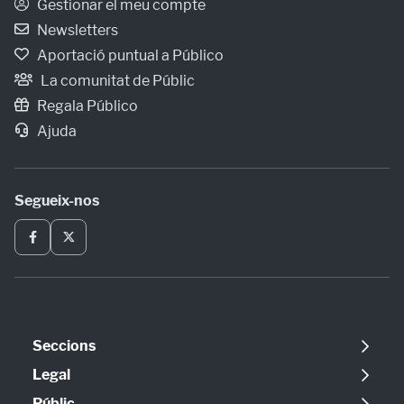
Gestionar el meu compte
Newsletters
Aportació puntual a Público
La comunitat de Públic
Regala Público
Ajuda
Segueix-nos
Seccions
Política
Legal
Opinió
Avís legal
Públic