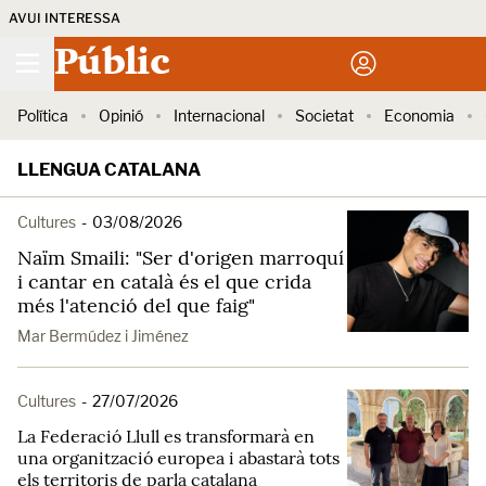
AVUI INTERESSA
Públic
Política
Opinió
Internacional
Societat
Economia
LLENGUA CATALANA
Cultures
-
03/08/2026
Naïm Smaili: "Ser d'origen marroquí
i cantar en català és el que crida
més l'atenció del que faig"
Mar Bermúdez i Jiménez
Cultures
-
27/07/2026
La Federació Llull es transformarà en
una organització europea i abastarà tots
els territoris de parla catalana