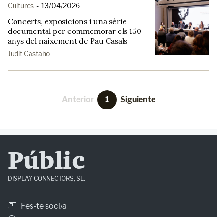
Cultures
-
13/04/2026
Concerts, exposicions i una sèrie
documental per commemorar els 150
anys del naixement de Pau Casals
Judit Castaño
Anterior
1
Siguiente
Públic
DISPLAY CONNECTORS, SL.
Fes-te soci/a