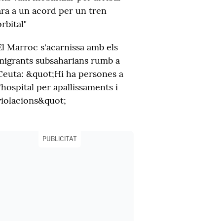
ara a un acord per un tren
orbital"
El Marroc s'acarnissa amb els
migrants subsaharians rumb a
Ceuta: &quot;Hi ha persones a
l'hospital per apallissaments i
violacions&quot;
PUBLICITAT