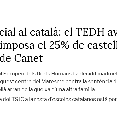
ial al català: el TEDH av
imposa el 25% de castell
 de Canet
al Europeu dels Drets Humans ha decidit inadm
aquest centre del Maresme contra la sentència 
là arran de la queixa d'una altra família
ia del TSJC a la resta d'escoles catalanes està pe