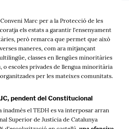
Conveni Marc per a la Protecció de les
oratja els estats a garantir l'ensenyament
itàries, però remarca que permet que això
iverses maneres, com ara mitjançant
ltilingüe, classes en llengües minoritàries
s, o escoles privades de llengua minoritària
s organitzades per les mateixes comunitats.
SJC, pendent del Constitucional
 inadmès el TEDH es va interposar arran
unal Superior de Justícia de Catalunya
% d'escolarització en castellà,
una ofensiva