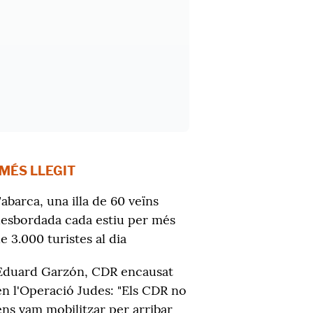
 MÉS LLEGIT
abarca, una illa de 60 veïns
esbordada cada estiu per més
e 3.000 turistes al dia
Eduard Garzón, CDR encausat
en l'Operació Judes: "Els CDR no
ens vam mobilitzar per arribar