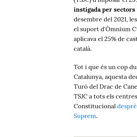
instigada per sectors 
desembre del 2021, les 
el suport d'Òmnium Cu
aplicava el 25% de caste
català.
Tot i que és un cop du
Catalunya, aquesta de
Turó del Drac de Canet
TSJC a tots els centre
Constitucional
després
Suprem
.