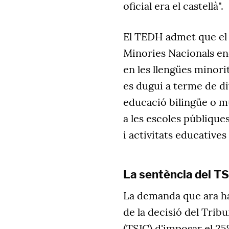
oficial era el castellà".
El TEDH admet que el 
Minories Nacionals enc
en les llengües minor
es dugui a terme de d
educació bilingüe o mu
a les escoles públique
i activitats educative
La sentència del T
La demanda que ara ha
de la decisió del Trib
(TSJC) d'imposar el 25