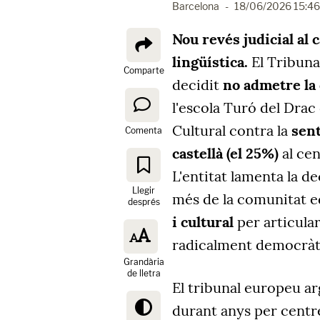
Barcelona
-
18/06/2026 15:46
Nou revés judicial al c
lingüística.
El Tribun
Comparte
decidit
no admetre l
l'escola Turó del Dra
Cultural contra la
sen
Comenta
castellà (el 25%)
al cen
L'entitat lamenta la dec
Llegir
més de la comunitat e
després
i cultural
per articula
radicalment democràti
Grandària
de lletra
El tribunal europeu a
durant anys per centr