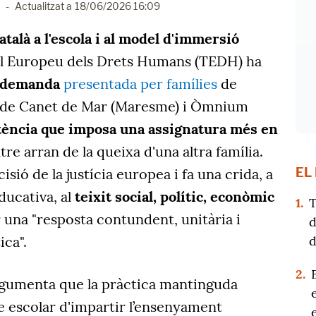
-
Actualitzat a
18/06/2026 16:09
atalà a l'escola i al model d'immersió
al Europeu dels Drets Humans (TEDH) ha
a demanda
presentada per famílies
de
c de Canet de Mar (Maresme) i Òmnium
tència que imposa una assignatura més en
tre arran de la queixa d'una altra família.
EL
isió de la justícia europea i fa una crida, a
ducativa, al
teixit social, polític, econòmic
1.
T
r una "resposta contundent, unitària i
d
d
ca".
2.
rgumenta que la pràctica mantinguda
e escolar d'impartir l’ensenyament