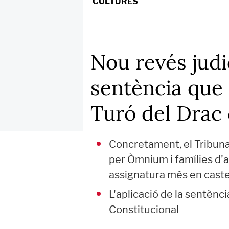
CULTURES
Nou revés judic
sentència que 
Turó del Drac
Concretament, el Tribun
per Òmnium i famílies d'
assignatura més en castel
L'aplicació de la sentènc
Constitucional