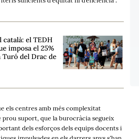
teris suficients d'equitat ni d’eficiència".
l català: el TEDH
que imposa el 25%
la Turó del Drac de
ue els centres amb més complexitat
 prou suport, que la burocràcia segueix
ortant dels esforços dels equips docents i
tiques impulsades en els darrers anys s'han