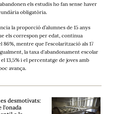
 abandonen els estudis ho fan sense haver
cundària obligatòria.
ncia la proporció d’alumnes de 15 anys
que els correspon per edat, continua
l 86%, mentre que l'escolarització als 17
Igualment, la taxa d'abandonament escolar
el 13,5% i el percentatge de joves amb
poc avança.
nes desmotivats:
e l'onada