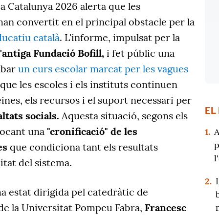
 a Catalunya 2026 alerta que les
han convertit en el principal obstacle per la
ucatiu català
. L'informe, impulsat per la
'antiga Fundació Bofill,
i fet públic una
abar
un curs escolar marcat per les vagues
que les escoles i els instituts continuen
ines, els recursos i el suport necessari per
EL
ltats socials.
Aquesta situació, segons els
vocant una
"cronificació" de les
1.
A
p
ves
que condiciona tant els resultats
l
tat del sistema.
2.
a estat dirigida pel catedràtic de
 de la Universitat Pompeu Fabra,
Francesc