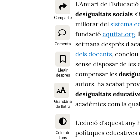
L'Anuari de l'Educació
desigualtats socials
s'
Comparte
millorar del
sistema ed
fundació
equitat.org
,
l
setmana després d'ac
Comenta
dels docents
, conclou 
sense disposar de les e
Llegir
compensar les
desigua
després
autors, ha acabat pro
desigualtats educati
Grandària
acadèmics com la quali
de lletra
L'edició d'aquest any h
polítiques educatives
Color de
fons