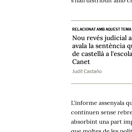
s'han distribuït amb cri
RELACIONAT AMB AQUEST TEMA
Nou revés judicial a
avala la sentència 
de castellà a l'esco
Canet
Judit Castaño
L'informe assenyala q
continuen sense rebre
absorbint una part imp
que moltes de les polí