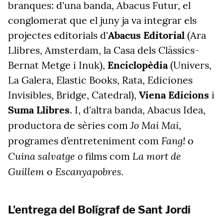
branques: d'una banda, Abacus Futur, el
conglomerat que el juny ja va integrar els
projectes editorials d'
Abacus Editorial
(Ara
Llibres, Amsterdam, la Casa dels Clàssics-
Bernat Metge i Inuk),
Enciclopèdia
(Univers,
La Galera, Elastic Books, Rata, Ediciones
Invisibles, Bridge, Catedral),
Viena Edicions
i
Suma Llibres
. I, d'altra banda, Abacus Idea,
Jo Mai Mai
productora de sèries com
,
Fang!
programes d’entreteniment com
o
Cuina salvatge o
La mort de
films com
Guillem
Escanyapobres.
o
L'entrega del Bolígraf de Sant Jordi