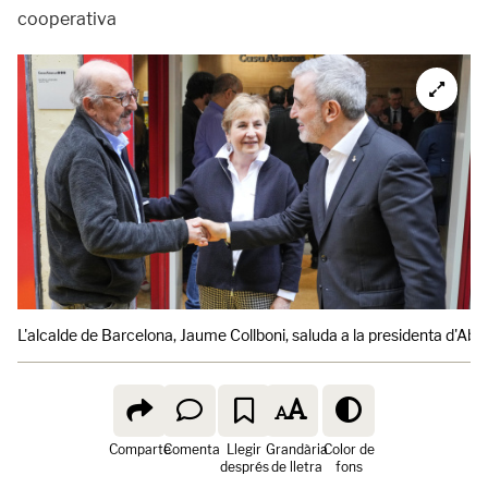
cooperativa
L'alcalde de Barcelona, Jaume Collboni, saluda a la presidenta d'Aba
Comparte
Comenta
Llegir
Grandària
Color de
després
de lletra
fons