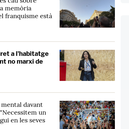
es cau sobre
 la memòria
el franquisme està
dret a l'habitatge
ent no marxi de
t mental davant
: "Necessitem un
ogui en les seves