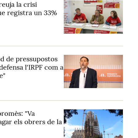
uja la crisi
que registra un 33%
rd de pressupostos
defensa l'IRPF com a
e"
promès: "Va
agar els obrers de la