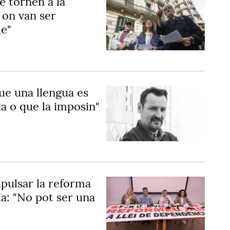
e tornen a la
 on van ser
le"
ue una llengua es
ia o que la imposin"
pulsar la reforma
ia: "No pot ser una