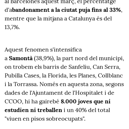
al Barcelonès aquest març, el percentatge
d'a
bandonament a la ciutat puja fins al 33%
,
mentre que la mitjana a Catalunya és del
13,7%.
Aquest fenomen s'intensifica
a
Samontà
(38,9%), la part nord del municipi,
on trobem els barris de Sanfeliu, Can Serra,
Pubilla Cases, la Florida, les Planes, Collblanc
i la Torrassa. Només en aquesta zona, segons
dades de l'Ajuntament de l'Hospitalet i de
CCOO, hi ha gairebé
8.000 joves que ni
estudien ni treballen
i un 40% del total
"viuen en pisos sobreocupats".