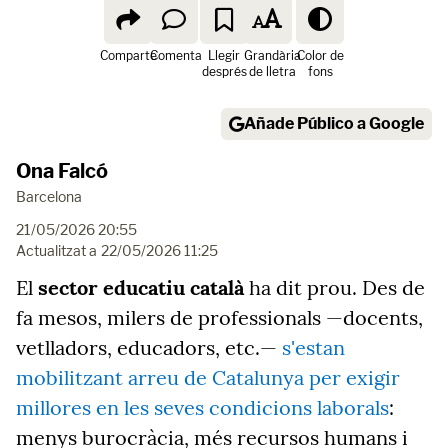
Comparte
Comenta
Llegir
Grandària
Color de
després
de lletra
fons
Añade Público a Google
Ona Falcó
Barcelona
21/05/2026 20:55
Actualitzat a
22/05/2026 11:25
El
sector educatiu català
ha dit prou. Des de
fa mesos, milers de professionals —docents,
vetlladors, educadors, etc.—
s'estan
mobilitzant arreu de Catalunya per exigir
millores en les seves condicions laborals
:
menys burocràcia, més recursos humans i