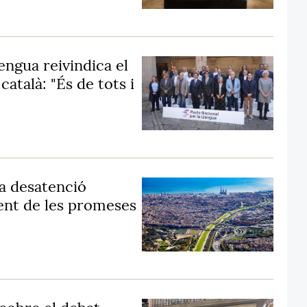
engua reivindica el
català: "És de tots i
 la desatenció
ment de les promeses