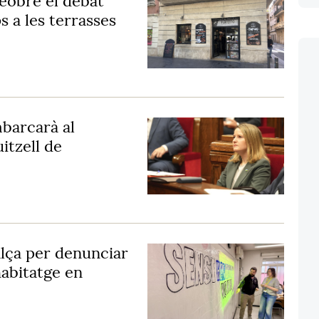
reobre el debat
s a les terrasses
mbarcarà al
itzell de
alça per denunciar
'habitatge en