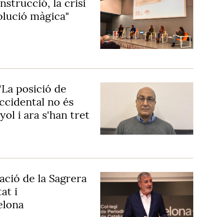
nstrucció, la crisi
solució màgica"
La posició de
ccidental no és
yol i ara s'han tret
tació de la Sagrera
at i
elona