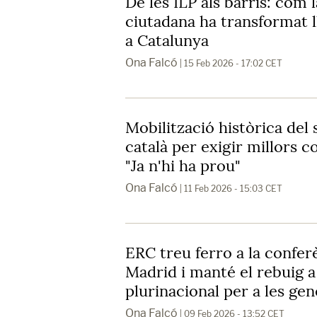
De les ILP als barris: com 
ciutadana ha transformat ll
a Catalunya
Ona Falcó
| 15 Feb 2026 - 17:02 CET
Mobilització històrica del
català per exigir millors c
"Ja n'hi ha prou"
Ona Falcó
| 11 Feb 2026 - 15:03 CET
ERC treu ferro a la confer
Madrid i manté el rebuig a 
plurinacional per a les gen
Ona Falcó
| 09 Feb 2026 - 13:52 CET