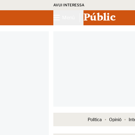
AVUI INTERESSA
Públic
Menú
Política
Opinió
Int