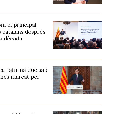
om el principal
 catalans després
na dècada
ica i afirma que sap
 mes marcat per