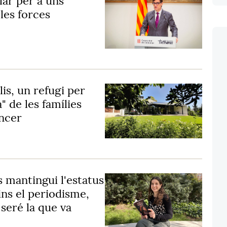
lar per a uns
les forces
lis, un refugi per
a" de les famílies
àncer
mantingui l'estatus
ins el periodisme,
 seré la que va