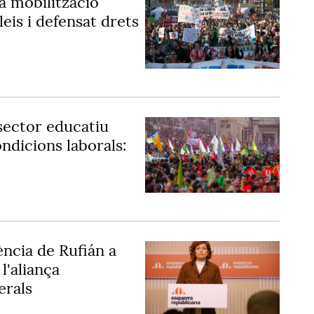
la mobilització
eis i defensat drets
 sector educatiu
ondicions laborals:
ència de Rufián a
l'aliança
erals