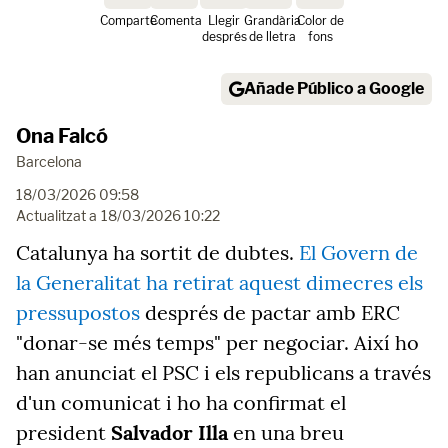
Comparte
Comenta
Llegir
Grandària
Color de
després
de lletra
fons
Añade Público a Google
Ona Falcó
Barcelona
18/03/2026 09:58
Actualitzat a
18/03/2026 10:22
Catalunya ha sortit de dubtes.
El Govern de
la Generalitat ha retirat aquest dimecres els
pressupostos
després de pactar amb ERC
"donar-se més temps" per negociar. Així ho
han anunciat el PSC i els republicans a través
d'un comunicat i ho ha confirmat el
president
Salvador Illa
en una breu